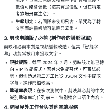
潔淨，但若以原始文稿為基準計算相似度，
數值可能會偏低（這其實是優點，但在特定
考據場景需注意）。
生態綁定
：若團隊未使用飛書，單獨為了轉
文字而註冊帳號可能略显笨重。
3. 剪映电脑版 / 必剪 (創作者的隱形冠軍)
剪映和必剪本質是視頻編輯軟體，但其「智能字
幕」功能常被用來提取文字。
現狀提醒
：截至 2024 年 7 月，剪映該功能已轉
向 VIP 收費模式。若尋求免費替代，可嘗試必
剪，但需透過第三方工具從 JSON 文件中提取
字幕，操作門檻較高。
準確率表現
：在多次測試中，剪映與必剪的中文
識別準確率均位列前三，特別適合口語化內容。
4. 網易見外工作台與其他雲端服務