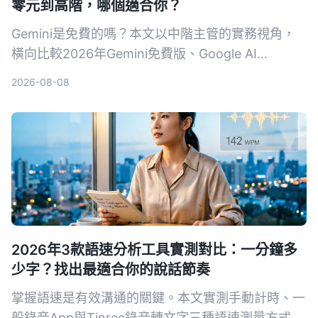
零元到高階，哪個適合你？
Gemini是免費的嗎？本文以中階主管的實務視角，
橫向比較2026年Gemini免費版、Google AI
Plus（月費NT$260）、Pro、Ultra 5x與Ultra 20x
2026-08-08
共5種方案。從用量、功能、工作整合三個維度，幫
你算清楚免費版夠不夠用、什麼情況下該升級，並附
上30天免費體驗企業版的管道。
2026年3款語速分析工具實測對比：一分鐘多
少字？找出最適合你的說話節奏
掌握語速是有效溝通的關鍵。本文實測手動計時、一
般錄音App與Tinrec錄音轉文字三種語速測量方式，