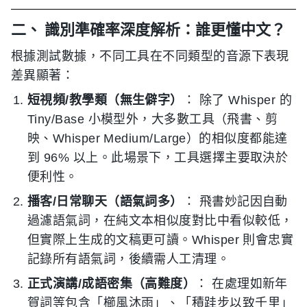
二、 識別準確率深度解析：誰更懂中文？
根據測試數據，不同工具在不同類型的音源下表現
差異顯著：
短視頻/教學類（無生僻字）
： 除了 Whisper 的
Tiny/Base 小模型外，大多數工具（飛書、剪
映、Whisper Medium/Large）的相似度都能達
到 96% 以上。此場景下，工具選擇主要取決於
便利性。
播客/日常聊天（語氣詞多）
： 飛書妙記因自動
過濾語氣詞，在純文本相似度對比中看似較低，
但實際上生成的文稿更可讀。Whisper 則會忠實
記錄所有語氣詞，後續需人工清理。
正式演講/成語密集（高難度）
： 在處理如新年
賀詞等包含「櫛風沐雨」、「積跬步以致千里」