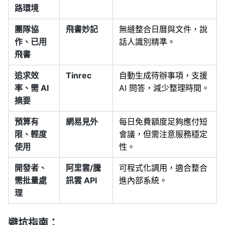
路環境
團隊協
飛書妙記
無縫整合日曆與文件，說
作、已用
話人識別精準。
飛書
追求效
Tinrec
自動生成待辦事項，支援
率、需 AI
AI 問答，減少整理時間。
摘要
預算有
網易見外
每日免費額度足夠應付短
限、輕度
會議，但需注意服務穩定
使用
性。
開發者、
阿里雲/騰
可程式化調用，適合整合
需批量處
訊雲 API
進內部系統。
理
避坑指南：