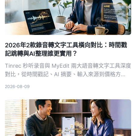
2026年2款錄音轉文字工具橫向對比：時間戳
記跳轉與AI整理誰更實用？
Tinrec 秒听录音與 MyEdit 兩大語音轉文字工具深度
對比，從時間戳記、AI 摘要、輸入來源到價格方
案，幫你選出最適合自己的錄音檔轉文字方案。
2026-08-09