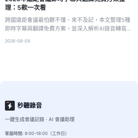
理：5款一次看
跨國遠距會議最怕聽不懂、來不及記，本文整理5種
即時字幕與翻譯免費方案，並深入解析AI錄音轉寫工
具Tinrec如何幫助你完整記錄會議、快速生成逐字稿
2026-08-09
與摘要，會後翻譯更輕鬆。
秒聽錄音
一鍵生成會議記錄 · AI 會議助理
客服時間
:
9:00-18:00（工作日）