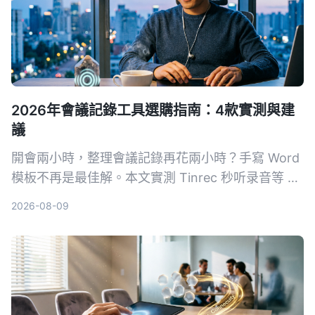
2026年會議記錄工具選購指南：4款實測與建
議
開會兩小時，整理會議記錄再花兩小時？手寫 Word
模板不再是最佳解。本文實測 Tinrec 秒听录音等 4
款 AI 工具，從準確度、AI 功能、跨平台與免費方案
2026-08-09
完整比較，幫你選對工具自動生成會議記錄、待辦事
項，把時間留給更重要的事。