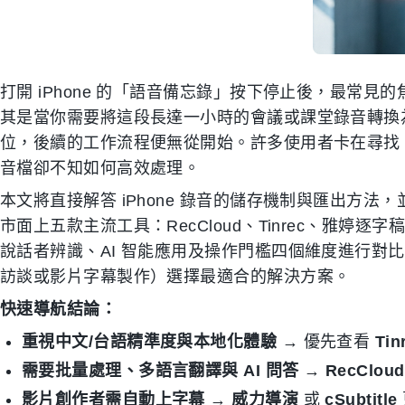
打開 iPhone 的「語音備忘錄」按下停止後，最常
其是當你需要將這段長達一小時的會議或課堂錄音轉換
位，後續的工作流程便無從開始。許多使用者卡在尋找 i
音檔卻不知如何高效處理。
本文將直接解答 iPhone 錄音的儲存機制與匯出方
市面上五款主流工具：RecCloud、Tinrec、雅婷逐字稿、
說話者辨識、AI 智能應用及操作門檻四個維度進行對
訪談或影片字幕製作）選擇最適合的解決方案。
快速導航結論：
重視中文/台語精準度與本地化體驗
→ 優先查看
Tin
需要批量處理、多語言翻譯與 AI 問答
→
RecCloud
影片創作者需自動上字幕
→
威力導演
或
cSubtitle