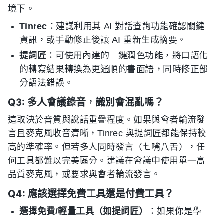
境下。
Tinrec
：建議利用其 AI 對話查詢功能確認關鍵
資訊，或手動修正後讓 AI 重新生成摘要。
提詞匠
：可使用內建的一鍵潤色功能，將口語化
的轉寫結果轉換為更通順的書面語，同時修正部
分語法錯誤。
Q3: 多人會議錄音，識別會混亂嗎？
這取決於音質與說話重疊程度。如果與會者輪流發
言且麥克風收音清晰，Tinrec 與提詞匠都能保持較
高的準確率。但若多人同時發言（七嘴八舌），任
何工具都難以完美區分。建議在會議中使用單一高
品質麥克風，或要求與會者輪流發言。
Q4: 應該選擇免費工具還是付費工具？
選擇免費/輕量工具（如提詞匠）
：如果你是學