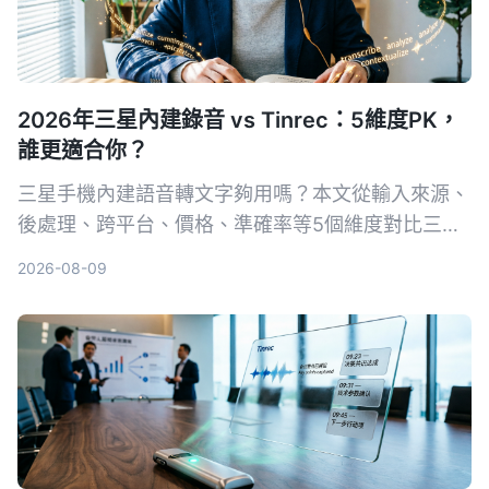
2026年三星內建錄音 vs Tinrec：5維度PK，
誰更適合你？
三星手機內建語音轉文字夠用嗎？本文從輸入來源、
後處理、跨平台、價格、準確率等5個維度對比三星
語音錄製App與Tinrec秒听录音，幫你選出最適合會
2026-08-09
議、課程整理的工具。