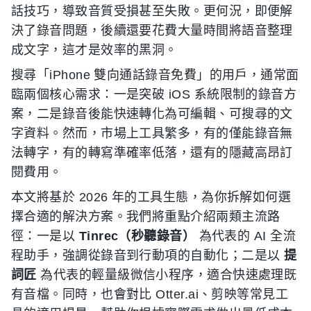
話技巧，導致音質受損甚至失敗。更何況，即便解
決了錄音問題，後續還要花費大量時間將語音整理
成文字，這才是效率的黑洞。
搜尋「iPhone 雙向通話錄音免費」的用戶，通常面
臨兩個核心需求：一是突破 iOS 系統限制的錄音方
案，二是錄音後能快速轉化為可編輯、可搜尋的文
字資料。然而，市場上工具繁多，有的僅能錄音無
法轉字，有的轉寫準確率低落，還有的隱藏高昂訂
閱費用。
本文將基於 2026 年的工具生態，為你拆解如何選
擇合適的解決方案。我們將重點介紹兩類主流路
徑：一是以
Tinrec（秒聽錄音）
為代表的 AI 全流
程助手，強調從錄音到行動項的自動化；二是以
提
詞匠
為代表的輕量級微信小程序，適合快速處理既
有音檔。同時，也會對比 Otter.ai、剪映等常見工