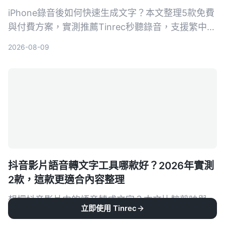
iPhone錄音後如何快速生成文字？本文整理5款免費
與付費方案，實測推薦Tinrec秒聽錄音，支援繁中、
AI摘要與對話查詢，幫助你輕鬆整理會議、課程與訪
2026-08-09
談內容。
抖音影片語音轉文字工具哪款好？2026年實測
2款，這款更適合內容整理
想把抖音影片中的語音轉成文字？本文比較剪映與
立即使用 Tinrec
Tinrec 兩大工具，從轉文字準確度、額外 AI 功能、