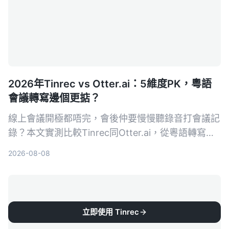
2026年Tinrec vs Otter.ai：5維度PK，粵語
會議轉寫邊個更掂？
線上會議開極都唔完，會後仲要慢慢聽錄音打會議記
錄？本文實測比較Tinrec同Otter.ai，從粵語轉寫、
AI整理、性價比等5個維度比拼，幫你揀出最啱香港
2026-08-08
用家嘅錄音轉文字工具。
立即使用 Tinrec