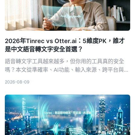
2026年Tinrec vs Otter.ai：5維度PK，誰才
是中文語音轉文字安全首選？
語音轉文字工具越來越多，但你用的工具真的安全
嗎？本文從準確率、AI功能、輸入來源、跨平台與數
據安全五大維度，實測對比Tinrec與Otter.ai。同時
2026-08-09
深入解析AES加密為何是保護錄音資料的關鍵，幫你
選出最適合且可靠的工具。