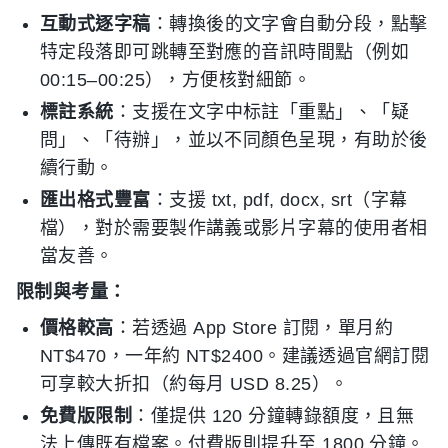
互動式逐字稿
：轉換後的文字會自動分段，點擊
特定段落即可跳轉至對應的音訊時間點（例如
00:15–00:25），方便核對細節。
標註系統
：支援在文字中标註「重點」、「疑
問」、「待辦」，並以不同顏色呈現，有助於後
續行動。
匯出格式豐富
：支援 txt, pdf, docx, srt（字幕
檔），對於需要製作講義或影片字幕的使用者相
當友善。
限制與考量：
價格較高
：若透過 App Store 訂閱，單月約
NT$470，一年約 NT$2400。建議透過官網訂閱
可享較大折扣（約每月 USD 8.25）。
免費版限制
：僅提供 120 分鐘轉錄額度，且無
法上傳既有檔案。付費版則提升至 1800 分鐘。