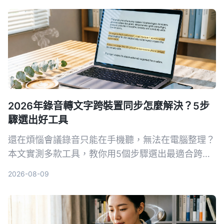
2026年錄音轉文字跨裝置同步怎麼解決？5步
驟選出好工具
還在煩惱會議錄音只能在手機聽，無法在電腦整理？
本文實測多款工具，教你用5個步驟選出最適合跨裝
置同步的錄音轉文字方案，並詳細評測Tinrec（秒聽
2026-08-09
錄音）等熱門選擇。