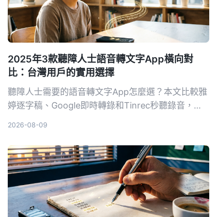
2025年3款聽障人士語音轉文字App橫向對
比：台灣用戶的實用選擇
聽障人士需要的語音轉文字App怎麼選？本文比較雅
婷逐字稿、Google即時轉錄和Tinrec秒聽錄音，從
功能、價格到實際教學，幫助你找到最適合的溝通幫
2026-08-09
手。