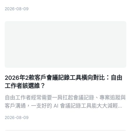
中快速提取關鍵訊息、自動生成待辦事項，提升成交
2026-08-09
率。
2026年2款客戶會議記錄工具橫向對比：自由
工作者該選誰？
自由工作者經常需要一肩扛起會議記錄、專案追蹤與
客戶溝通，一支好的 AI 會議記錄工具能大大減輕負
擔。本文從多來源輸入、中文支援、AI 整理能力、
2026-08-09
價格方案與跨平台體驗五大維度，深度比較 Tinrec
與 Otter.ai，幫助你找到最適合接案者的會議記錄幫