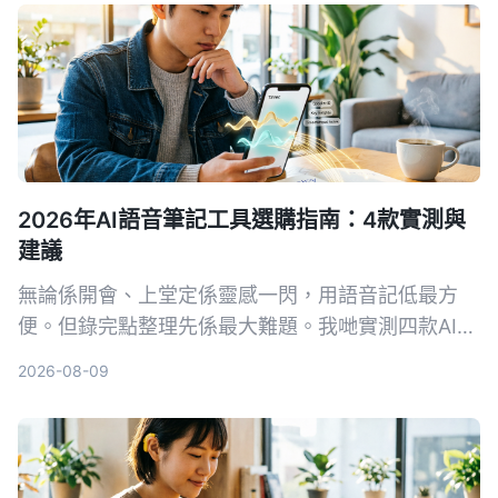
2026年AI語音筆記工具選購指南：4款實測與
建議
無論係開會、上堂定係靈感一閃，用語音記低最方
便。但錄完點整理先係最大難題。我哋實測四款AI語
音筆記工具，發現Tinrec（秒聽錄音）喺多來源輸入
2026-08-09
同AI問答方面最搶眼，幫你將錄音真正變成可行動嘅
知識。