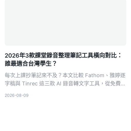
手。
2026年3款課堂錄音整理筆記工具橫向對比：
誰最適合台灣學生？
每次上課抄筆記來不及？本文比較 Fathom、雅婷逐
字稿與 Tinrec 這三款 AI 錄音轉文字工具，從免費額
度、中文辨識、AI 摘要功能到跨平台支援，幫你找
2026-08-09
到最適合整理課堂錄音的高效筆記助手。