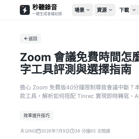
秒聽錄音
場景
資源
下載
一鍵生成會議記錄
返回
Zoom 會議免費時間怎
字工具評測與選擇指南
擔心 Zoom 免費版40分鐘限制導致會議中斷？本文比
款工具，解析如何搭配 Tinrec 實現即時轉寫
效率提升技巧
QING
2026年7月9日
36 分鐘
65 次閱讀