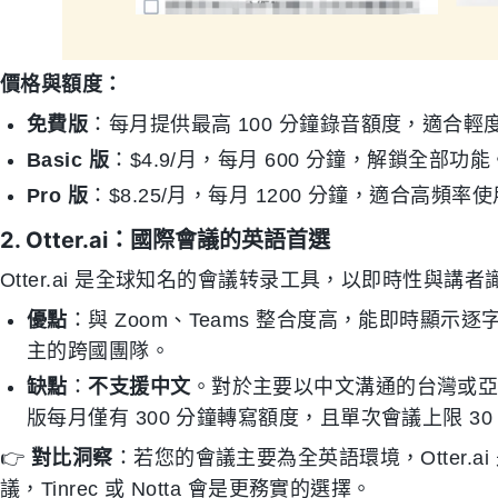
價格與額度：
免費版
：每月提供最高 100 分鐘錄音額度，適合輕
Basic 版
：$4.9/月，每月 600 分鐘，解鎖全部功能
Pro 版
：$8.25/月，每月 1200 分鐘，適合高頻率
2. Otter.ai：國際會議的英語首選
Otter.ai 是全球知名的會議转录工具，以即時性與講
優點
：與 Zoom、Teams 整合度高，能即時顯
主的跨國團隊。
缺點
：
不支援中文
。對於主要以中文溝通的台灣或
版每月僅有 300 分鐘轉寫額度，且單次會議上限 30
👉
對比洞察
：若您的會議主要為全英語環境，Otter.
議，Tinrec 或 Notta 會是更務實的選擇。