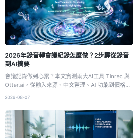
2026年錄音轉會議紀錄怎麼做？2步驟從錄音
到AI摘要
會議記錄做到心累？本文實測兩大AI工具 Tinrec 與
Otter.ai，從輸入來源、中文整理、AI 功能到價格方
案，用4個關鍵維度幫你選對工具，一鍵把錄音變成
2026-08-07
結構化會議摘要。