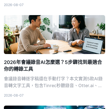
理、價格彈性到跨平台體驗深度比較，直接告訴你哪
2026-08-07
款更適合課後複習與筆記整理。
2026年會議錄音AI怎麼選？5步驟找到最適合
你的轉錄工具
會議錄音轉逐字稿還在手動打字？本文實測5款AI錄
音轉文字工具，包含Tinrec秒聽錄音、Otter.ai、
Notta、SeaMeet、Notion AI與Google免費方案，
2026-08-07
從功能、價格到適用場景一次整理，幫你選出最適合
的會議記錄幫手。