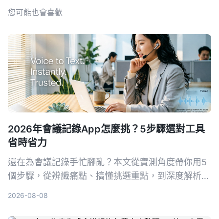
您可能也會喜歡
2026年會議記錄App怎麼挑？5步驟選對工具
省時省力
還在為會議記錄手忙腳亂？本文從實測角度帶你用5
個步驟，從辨識痛點、搞懂挑選重點，到深度解析首
選工具Tinrec（秒聽錄音），並比較Otter.ai、
2026-08-08
Notta、PLAUD Note等熱門選擇，幫你找到最適合
的會議記錄幫手，再也不怕漏掉關鍵決策。