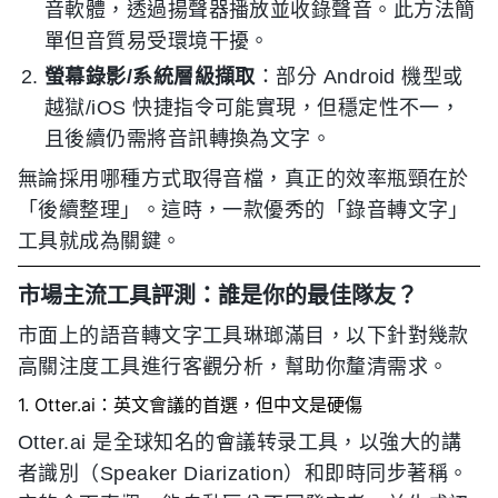
音軟體，透過揚聲器播放並收錄聲音。此方法簡
單但音質易受環境干擾。
螢幕錄影/系統層級擷取
：部分 Android 機型或
越獄/iOS 快捷指令可能實現，但穩定性不一，
且後續仍需將音訊轉換為文字。
無論採用哪種方式取得音檔，真正的效率瓶頸在於
「後續整理」。這時，一款優秀的「錄音轉文字」
工具就成為關鍵。
市場主流工具評測：誰是你的最佳隊友？
市面上的語音轉文字工具琳瑯滿目，以下針對幾款
高關注度工具進行客觀分析，幫助你釐清需求。
1. Otter.ai：英文會議的首選，但中文是硬傷
Otter.ai 是全球知名的會議转录工具，以強大的講
者識別（Speaker Diarization）和即時同步著稱。