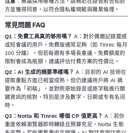
注意
：無論採用哪種方法，請務必在錄音前告知對
方並獲得同意，以符合隱私權規範與職業倫理。
常見問題 FAQ
Q1：免費工具真的够用嗎？
A：對於偶爾記錄靈感
或短會議的用戶，免費版通常足夠（如 Tinrec 每月
100 分鐘）。但若每週有多場長會議，免費額度的
限制會成為瓶頸，建議評估付費方案的性價比。
Q2：AI 生成的摘要準確嗎？
A：目前的 AI 技術在
提取重點方面已相當成熟，但仍建議用戶將 AI 摘
要作為「初稿」，並對照原始錄音或逐字稿進行關
鍵資訊的核對，特別是涉及數字、日期或专有名词
時。
Q3：Notta 和 Tinrec 哪個 CP 值更高？
A：若你
重度依賴瀏覽器即時轉錄且預算充足，Notta 生態
系完整。若你更看重中文辨識、AI 對話查詢功能以