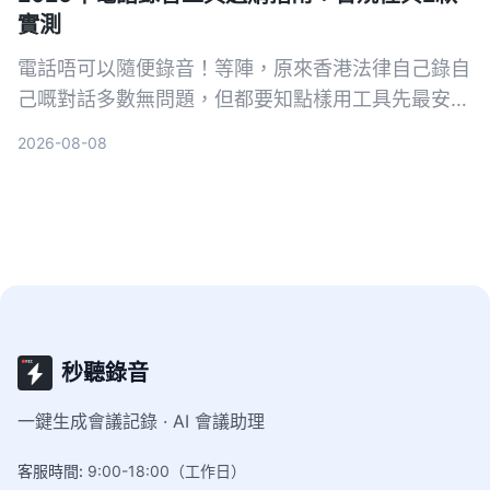
實測
電話唔可以隨便錄音！等陣，原來香港法律自己錄自
己嘅對話多數無問題，但都要知點樣用工具先最安
全。今次實測 Tinrec 同 Plaud Note，從法律、粵語
2026-08-08
轉寫、整理功能同價位PK，幫你揀最啱嘅錄音方
案。
秒聽錄音
一鍵生成會議記錄 · AI 會議助理
客服時間
:
9:00-18:00（工作日）