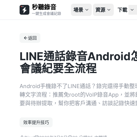
秒聽錄音
場景
資源
下載
一鍵生成會議記錄
返回
LINE通話錄音Andro
會議紀要全流程
Android手機錄不了LINE通話？錄完還得手
轉文字流程：推薦免root的VoIP錄音App，並將
要與待辦提取，幫你把客戶溝通、訪談記錄快速
效率提升技巧