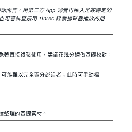
E 通話而言，用第三方 App 錄音再匯入是較穩定的
嘗試直接用 Tinrec 錄製揚聲器播放的通
急著直接複製使用，建議花幾分鐘做基礎校對：
I 可能難以完全區分說話者；此時可手動標
續整理的基礎素材。