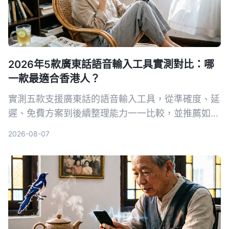
2026年5款廣東話語音輸入工具實測對比：哪
一款最適合香港人？
實測五款支援廣東話的語音輸入工具，從準確度、延
遲、免費方案到後續整理能力一一比較，並推薦如何
搭配 Tinrec 秒聽錄音，將粵語錄音變成可編輯、可
2026-08-07
搜尋的筆記與待辦事項。