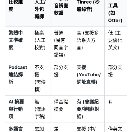
比較維
人工/
Tinrec (秒
音辨識
工具
度
外包
聽錄音)
軟體
(如
轉譯
Otter)
繁體中
極高
普通
高 (支援多
低 (主
文準確
(人工
(易有
語系與方
要優化
度
校對)
同音字
言)
英文)
錯誤)
Podcast
不支
部分支
支援
部分支
連結解
援
援
(YouTube/
援
析
(需傳
網址直轉)
檔)
AI 摘要
無
僅基礎
有 (會議紀
有
與行動
(僅逐
摘要
要/待辦/對
項
字稿)
話)
多語言
需加
差
支援 (中/
僅英文