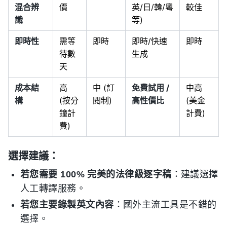
混合辨
價
英/日/韓/粵
較佳
識
等)
即時性
需等
即時
即時/快速
即時
待數
生成
天
成本結
高
中 (訂
免費試用 /
中高
構
(按分
閱制)
高性價比
(美金
鐘計
計費)
費)
選擇建議：
若您需要 100% 完美的法律級逐字稿
：建議選擇
人工轉譯服務。
若您主要錄製英文內容
：國外主流工具是不錯的
選擇。