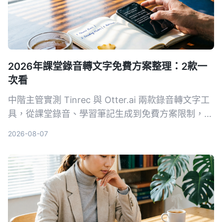
2026年課堂錄音轉文字免費方案整理：2款一
次看
中階主管實測 Tinrec 與 Otter.ai 兩款錄音轉文字工
具，從課堂錄音、學習筆記生成到免費方案限制，5
個關鍵維度對比，幫你找出最適合職場進修的整理方
2026-08-07
案。