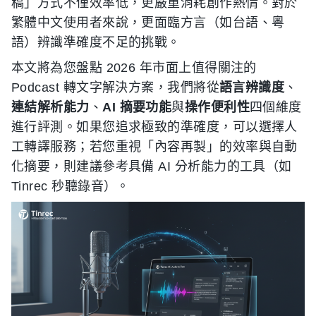
稿」方式不僅效率低，更嚴重消耗創作熱情。對於
繁體中文使用者來說，更面臨方言（如台語、粵
語）辨識準確度不足的挑戰。
本文將為您盤點 2026 年市面上值得關注的
Podcast 轉文字解決方案，我們將從
語言辨識度
、
連結解析能力
、
AI 摘要功能
與
操作便利性
四個維度
進行評測。如果您追求極致的準確度，可以選擇人
工轉譯服務；若您重視「內容再製」的效率與自動
化摘要，則建議參考具備 AI 分析能力的工具（如
Tinrec 秒聽錄音）。