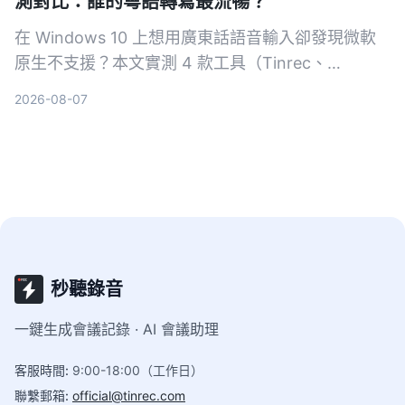
測對比：誰的粵語轉寫最流暢？
在 Windows 10 上想用廣東話語音輸入卻發現微軟
原生不支援？本文實測 4 款工具（Tinrec、
VoiceIn、雅婷逐字稿、Windows 內建），從粵語準
2026-08-07
確度、跨平台、後製功能完整比較，幫你找到最適合
的語音轉文字方案。
秒聽錄音
一鍵生成會議記錄 · AI 會議助理
客服時間
:
9:00-18:00（工作日）
聯繫郵箱
:
official@tinrec.com