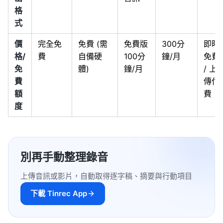
格
式
價
完全免
免費 (需
免費版
300分
即時
格/
費
自備硬
100分
鐘/月
免費
免
體)
鐘/月
/ 上
費
傳付
額
費
度
別再手動整理錄音
上傳音訊或影片，自動取得逐字稿、摘要與行動項目
下載 Tinrec App