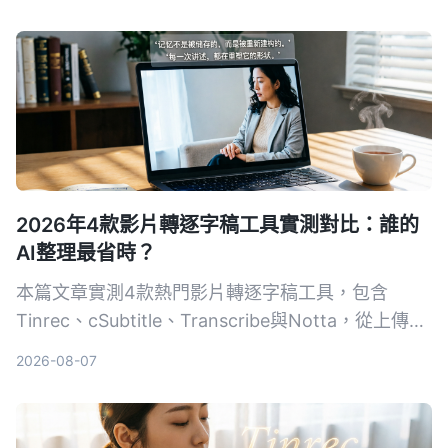
錄音轉文字工具。
2026年4款影片轉逐字稿工具實測對比：誰的
AI整理最省時？
本篇文章實測4款熱門影片轉逐字稿工具，包含
Tinrec、cSubtitle、Transcribe與Notta，從上傳影
片到生成逐字稿、AI摘要與後續整理，幫你找出最適
2026-08-07
合台灣使用者的選擇。