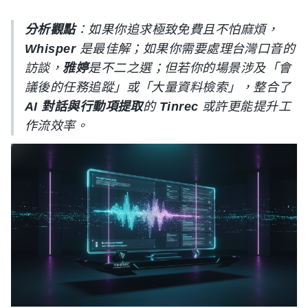
分析觀點
：如果你追求極致免費且不怕麻煩，
Whisper
是最佳解；如果你需要處理台灣口音的
訪談，
雅婷
是不二之選；但若你的場景涉及「會
議後的任務追蹤」或「大量資料檢索」，整合了
AI 對話與行動項提取
的
Tinrec
或許更能提升工
作流效率。