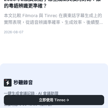
的粵語辨識更準確？
本文比較 Filmora 與 Tinrec 在廣東話字幕生成上的
實際表現，從語音辨識準確率、生成效率、後續整理
能力到輸入來源多樣性，幫你選出最適合的粵語字幕
2026-08-07
工具。
秒聽錄音
一鍵生成會議記錄 · AI 會議助理
立即使用 Tinrec
客服時間
:
9:00-18:00（工作日）