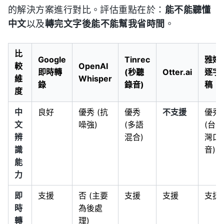
的解決方案進行對比。評估重點在於：
能不能聽懂
中文
以及
轉完文字後能不能幫我省時間
。
比
Google
Tinrec
雅婷
較
OpenAI
即時轉
(秒聽
Otter.ai
逐字
維
Whisper
錄
錄音)
稿
度
中
良好
優秀 (抗
優秀
不支援
優秀
文
噪強)
(多語
(台
辨
混合)
灣口
識
音)
能
力
即
支援
否 (主要
支援
支援
支援
時
為後處
轉
理)