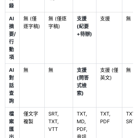
錄
AI
無 (僅
無 (僅逐
支援
支援
無
摘
逐字稿)
字稿)
(紀要
要/
+待辦)
行
動
項
AI
無
無
支援
支援 (僅
無
對
(問答
英文)
話
式檢
查
索)
詢
檔
僅文字
SRT,
TXT,
TXT,
TXT,
案
複製
TXT,
MD,
PDF
SRT
匯
VTT
PDF,
出
音訊