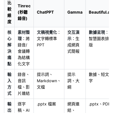
比
Tinrec
較
(秒聽
ChatPPT
Gamma
Beautiful.ai
維
錄音)
度
核
素材整
文稿視覺化
：
交互演
數據呈現
：
心
理
：將
文字轉標準
示
：生
智慧圖表排
解
錄音/
PPT
成網頁
版
決
會議轉
式簡報
痛
為結構
點
化文字
輸
錄音、
提示詞、
提示
數據、短文
入
音訊
Markdown、
詞、大
字
方
檔、影
文檔
綱
式
片連結
輸
逐字
.pptx 檔案
網頁連
.pptx、PDF
出
稿、AI
結、