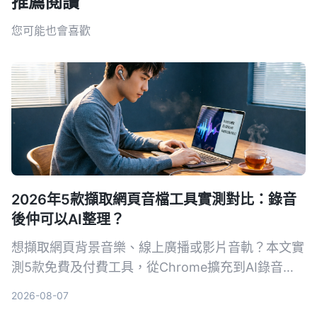
推薦閱讀
您可能也會喜歡
2026年5款擷取網頁音檔工具實測對比：錄音
後仲可以AI整理？
想擷取網頁背景音樂、線上廣播或影片音軌？本文實
測5款免費及付費工具，從Chrome擴充到AI錄音助
手，幫你將網頁音檔輕鬆儲存成MP3，仲可以用AI轉
2026-08-07
文字、做摘要，打工仔必睇。