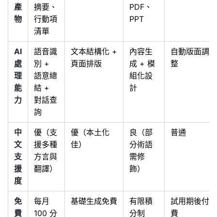
產
摘要、
PDF、
物
行動項
PPT
清單
AI
語音識
文本結構化 +
內容生
自動版面調
處
別 +
頁面排版
成 + 模
整
理
語意總
組化設
能
結 +
計
力
對話查
詢
中
優（支
優（本土化
良（部
普通
文
援多種
佳）
分術語
支
方言與
需修
援
翻譯）
飾）
度
免
每月
基礎生成免費
有限積
試用期後付
費
100 分
分制
費