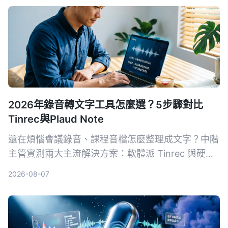
2026年錄音轉文字工具怎麼選？5步驟對比
Tinrec與Plaud Note
還在煩惱會議錄音、課程音檔怎麼整理成文字？中階
主管實測兩大主流解決方案：軟體派 Tinrec 與硬體
派 Plaud Note，從輸入來源、準確率、AI 功能、跨
2026-08-07
平台到成本，5 個關鍵維度一次比對，幫你挑出最適
合職場需求的 AI 錄音轉文字工具。