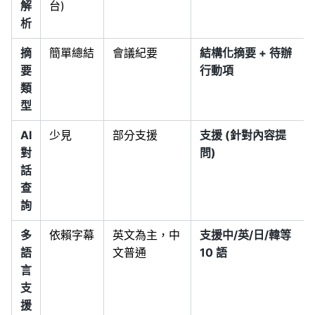
解
台)
析
摘
簡單總結
會議紀要
結構化摘要 + 待辦
要
行動項
類
型
AI
少見
部分支援
支援 (針對內容提
對
問)
話
查
詢
多
依賴字幕
英文為主，中
支援中/英/日/韓等
語
文普通
10 語
言
支
援