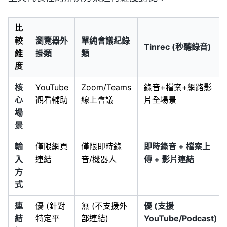
比
較
瀏覽器外
單純會議紀錄
Tinrec (秒聽錄音)
維
掛類
類
度
核
YouTube
Zoom/Teams
錄音+檔案+網路影
心
觀看輔助
線上會議
片全場景
場
景
輸
僅限網頁
僅限即時錄
即時錄音 + 檔案上
入
連結
音/機器人
傳 + 影片連結
方
式
連
優 (針對
無 (不支援外
優 (支援
結
特定平
部連結)
YouTube/Podcast)