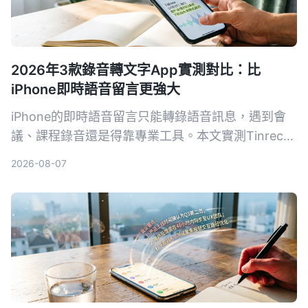
2026年3款錄音轉文字App實測對比：比
iPhone即時語音留言更強大
iPhone的即時語音留言只能轉錄語音訊息，遇到會
議、課程錄音還是得靠專業工具。本文實測Tinrec、
Notta、Otter.ai三款錄音轉文字App，從準確率、AI
2026-08-07
摘要、問答功能到價格，幫你找到最適合的錄音整理
方案。