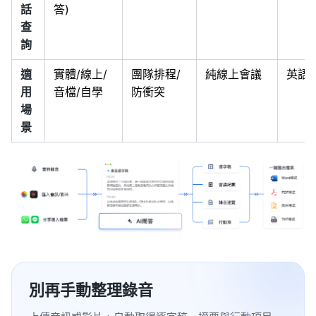
話
答)
查
詢
適
實體/線上/
團隊排程/
純線上會議
英語
用
音檔/自學
防衝突
場
景
別再手動整理錄音