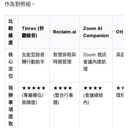
作為對照組。
比
較
Tinrec (秒
Zoom AI
Reclaim.ai
Otter
維
聽錄音)
Companion
度
核
全能型錄音
智慧排程與
Zoom 視訊
英語
心
轉行動助手
時間管理
會議內建助
定
理
位
待
★★★★★
★★★★
★★★★
★★★
辦
(專屬欄位/
(整合行事
(會議總結
環境佳
事
高精度)
曆)
內)
項
提
取