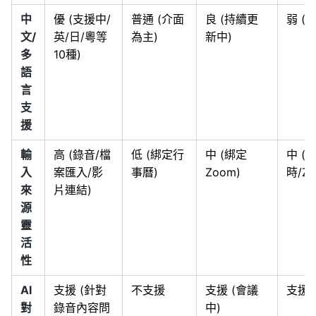
中
優 (支援中/
普通 (介面
良 (持續更
弱 (
文/
英/日/粵等
為主)
新中)
多
10種)
語
言
支
援
輸
高 (錄音/檔
低 (綁定行
中 (綁定
中 (
入
案匯入/影
事曆)
Zoom)
時/Zo
來
片連結)
源
靈
活
性
AI
支援 (針對
不支援
支援 (會議
支援
對
錄音內容問
中)