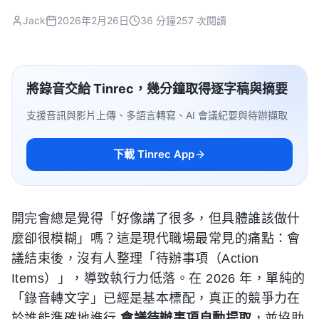
Jack
2026年2月26日
36 分鐘
257 次閱讀
將錄音交給 Tinrec，幾分鐘取得逐字稿與摘要
支援音訊與影片上傳、多語言轉寫、AI 會議紀要與待辦擷取
下載 Tinrec App
開完會總是覺得「好像講了很多，但具體誰該做什
麼卻很模糊」嗎？這是現代職場最常見的痛點：會
議結束後，沒有人整理「待辦事項（Action
Items）」，導致執行力低落。在 2026 年，單純的
「錄音轉文字」已經是基本標配，真正的競爭力在
於誰能準確地進行
會議待辦事項自動提取
，並協助