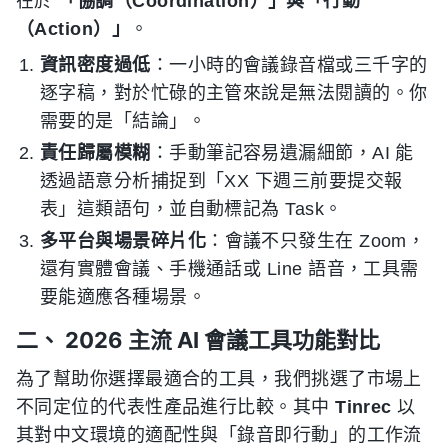
在於
「協調（Coordination）」與「行動
（Action）」
。
資訊密度過低
：一小時的會議錄音檔或三千字的
逐字稿，對於忙碌的主管來說是無法閱讀的。你
需要的是「結論」。
責任歸屬模糊
：手動筆記容易遺漏細節，AI 能
透過語意分析捕捉到「XX 下週三前要提交報
表」這類語句，並自動標記為 Task。
多平台與場景碎片化
：會議不只發生在 Zoom，
還有實體會議、手機通話或 Line 語音，工具需
要能適應各種場景。
二、 2026 主流 AI 會議工具功能對比
為了幫助你選擇最適合的工具，我們挑選了市場上
不同定位的代表性產品進行比較。其中
Tinrec
以
其對中文環境的適配性與「錄音即行動」的工作流