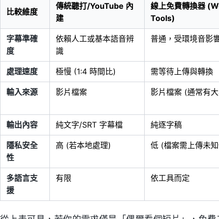
傳統聽打/YouTube 內
線上免費轉換器 (W
比較維度
建
Tools)
字幕準確
依賴人工或基本語音辨
普通，受環境音影
度
識
處理速度
極慢 (1:4 時間比)
需等待上傳與轉換
輸入來源
影片檔案
影片檔案 (通常有大
輸出內容
純文字/SRT 字幕檔
純逐字稿
隱私安全
高 (若本地處理)
低 (檔案需上傳未知
性
多語言支
有限
依工具而定
援