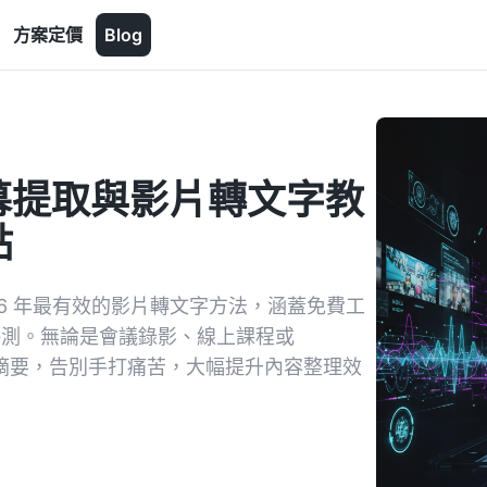
方案定價
Blog
訊字幕提取與影片轉文字教
點
26 年最有效的影片轉文字方法，涵蓋免費工
rec 評測。無論是會議錄影、線上課程或
字稿與摘要，告別手打痛苦，大幅提升內容整理效