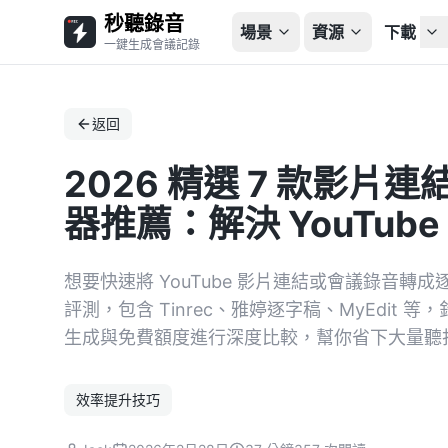
秒聽錄音
場景
資源
下載
一鍵生成會議記錄
返回
2026 精選 7 款影
器推薦：解決 YouTub
想要快速將 YouTube 影片連結或會議錄音轉成逐字
評測，包含 Tinrec、雅婷逐字稿、MyEdit
生成與免費額度進行深度比較，幫你省下大量聽
效率提升技巧