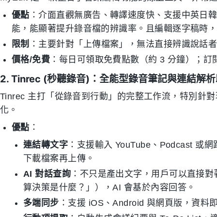
優點
：介面直觀無廣告、轉譯速度快、支援中英日韓
能，能顯著提升錄音檔的辨識率。且編輯逐字稿時
限制
：主要針對「上傳檔案」，無法直接辨識說話者身分（Sp
價格/免費
：每日可領取免費點數（約 3 分鐘）；訂閱制
2. Tinrec (秒聽錄音)：全能型錄音筆記與連結解
Tinrec 主打「從錄音到行動」的完整工作流，特別
化。
優點
：
連結轉文字
：支援輸入 YouTube、Podcas
下載檔案再上傳。
AI 對話查詢
：不只是產出文字，用戶可以直接對
算決策是什麼？」），AI 會基於內容回答。
多端同步
：支援 iOS、Android 與網頁版，資