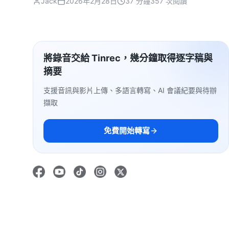
Jack
2026年2月28日
37 分鐘
357 次閱讀
將錄音交給 Tinrec，幾分鐘取得逐字稿與
摘要
支援音訊與影片上傳、多語言轉寫、AI 會議紀要與待辦
擷取
免費開始轉寫