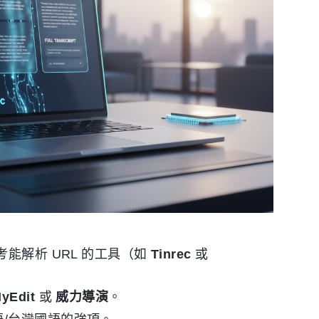
考能解析 URL 的工具（如
Tinrec
或
yEdit
或
威力導演
。