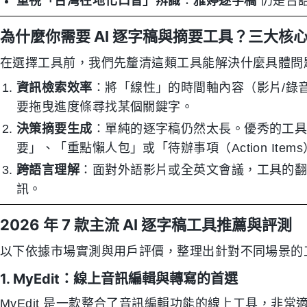
重視「台灣在地化口音」辨識
：
雅婷逐字稿
仍是台語
為什麼你需要 AI 逐字稿與摘要工具？三大核
在選擇工具前，我們先釐清這類工具能解決什麼具體問
資訊檢索效率
：將「線性」的時間軸內容（影片/錄
要拖曳進度條尋找某個關鍵字。
決策摘要生成
：單純的逐字稿仍然太長。優秀的工具應
要」、「重點懶人包」或「待辦事項（Action Item
跨語言理解
：面對外語影片或全英文會議，工具的
訊。
2026 年 7 款主流 AI 逐字稿工具推薦與評測
以下依據市場實測與用戶評價，整理出針對不同場景的
1. MyEdit：線上音訊編輯與轉寫的首選
MyEdit 是一款整合了音訊編輯功能的線上工具，非