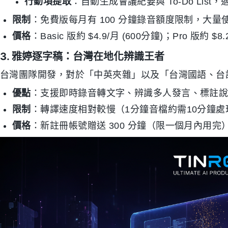
行動項提取
：自動生成會議紀要與 To-Do Lis
限制
：免費版每月有 100 分鐘錄音額度限制，大
價格
：Basic 版約 $4.9/月 (600分鐘)；Pro 版約 $8
3. 雅婷逐字稿：台灣在地化辨識王者
台灣團隊開發，對於「中英夾雜」以及「台灣國語、台
優點
：支援即時錄音轉文字、辨識多人發言、標註
限制
：轉譯速度相對較慢（1分鐘音檔約需10分鐘
價格
：新註冊帳號贈送 300 分鐘（限一個月內用