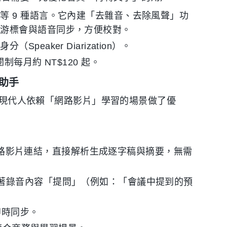
等 9 種語言。它內建「去雜音、去除風聲」功
，游標會與語音同步，方便校對。
eaker Diarization）。
每月約 NT$120 起。
析助手
針對現代人依賴「網路影片」學習的場景做了優
t 或網路影片連結，直接解析生成逐字稿與摘要，無需
著錄音內容「提問」（例如：「會議中提到的預
料即時同步。