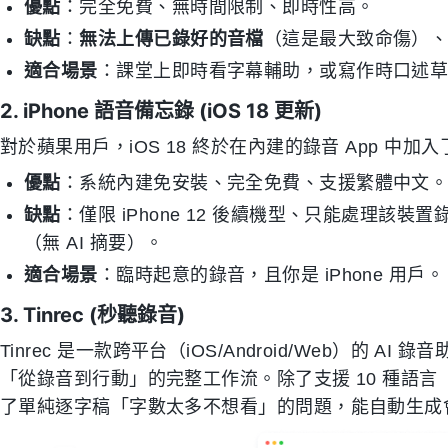
優點
：完全免費、無時間限制、即時性高。
缺點
：
無法上傳已錄好的音檔
（這是最大致命傷）
適合場景
：課堂上即時看字幕輔助，或寫作時口述
2. iPhone 語音備忘錄 (iOS 18 更新)
對於蘋果用戶，iOS 18 終於在內建的錄音 App 中加
優點
：系統內建免安裝、完全免費、支援繁體中文
缺點
：僅限 iPhone 12 後續機型、只能處理
（無 AI 摘要）。
適合場景
：臨時起意的錄音，且你是 iPhone 用戶。
3. Tinrec (秒聽錄音)
Tinrec 是一款跨平台（iOS/Android/Web）的
「從錄音到行動」的完整工作流。除了支援 10 種語
了單純逐字稿「字數太多不想看」的問題，能自動生成