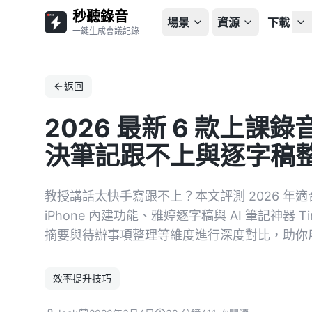
秒聽錄音
場景
資源
下載
一鍵生成會議記錄
返回
2026 最新 6 款上
決筆記跟不上與逐字稿
教授講話太快手寫跟不上？本文評測 2026 年適
iPhone 內建功能、雅婷逐字稿與 AI 筆記神器 
摘要與待辦事項整理等維度進行深度對比，助你
效率提升技巧