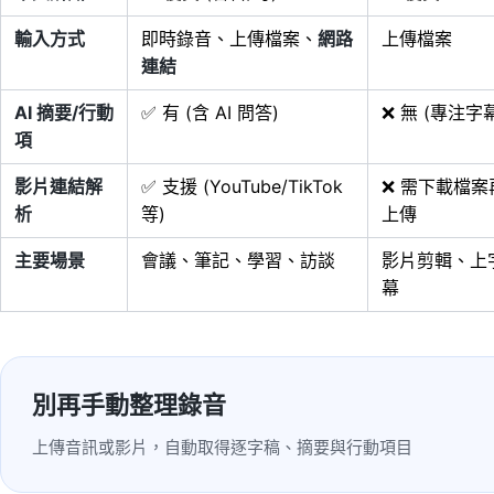
輸入方式
即時錄音、上傳檔案、
網路
上傳檔案
連結
AI 摘要/行動
✅ 有 (含 AI 問答)
❌ 無 (專注字
項
影片連結解
✅ 支援 (YouTube/TikTok
❌ 需下載檔案
析
等)
上傳
主要場景
會議、筆記、學習、訪談
影片剪輯、上
幕
別再手動整理錄音
上傳音訊或影片，自動取得逐字稿、摘要與行動項目