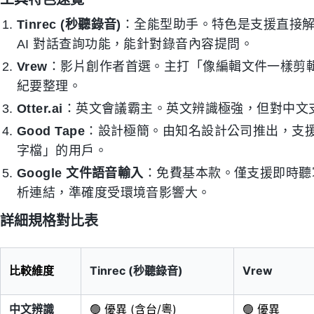
Tinrec (秒聽錄音)
：全能型助手。特色是支援直接解析 Y
AI 對話查詢功能，能針對錄音內容提問。
Vrew
：影片創作者首選。主打「像編輯文件一樣剪
紀要整理。
Otter.ai
：英文會議霸主。英文辨識極強，但對中文
Good Tape
：設計極簡。由知名設計公司推出，支
字檔」的用戶。
Google 文件語音輸入
：免費基本款。僅支援即時聽
析連結，準確度受環境音影響大。
詳細規格對比表
比較維度
Tinrec (秒聽錄音)
Vrew
中文辨識
🟢 優異 (含台/粵)
🟢 優異