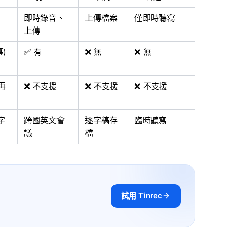
即時錄音、
上傳檔案
僅即時聽寫
上傳
幕)
✅ 有
❌ 無
❌ 無
再
❌ 不支援
❌ 不支援
❌ 不支援
字
跨國英文會
逐字稿存
臨時聽寫
議
檔
試用 Tinrec