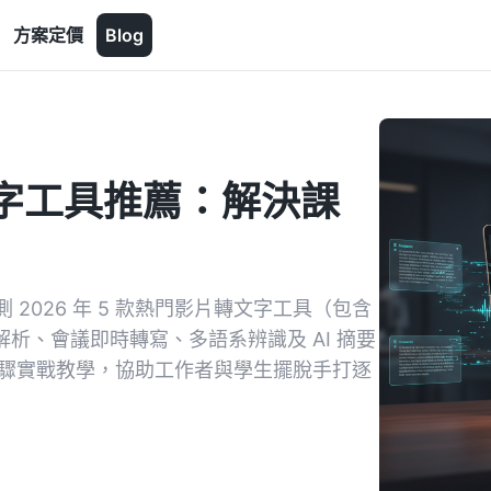
方案定價
Blog
文字工具推薦：解決課
2026 年 5 款熱門影片轉文字工具（包含
ube 連結解析、會議即時轉寫、多語系辨識及 AI 摘要
步驟實戰教學，協助工作者與學生擺脫手打逐