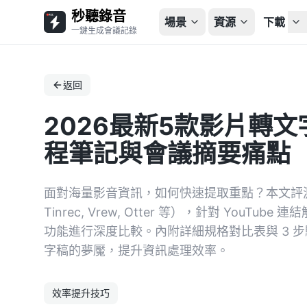
秒聽錄音
場景
資源
下載
一鍵生成會議記錄
返回
2026最新5款影片轉
程筆記與會議摘要痛點
面對海量影音資訊，如何快速提取重點？本文評測 
Tinrec, Vrew, Otter 等），針對 YouT
功能進行深度比較。內附詳細規格對比表與 3 
字稿的夢魘，提升資訊處理效率。
效率提升技巧