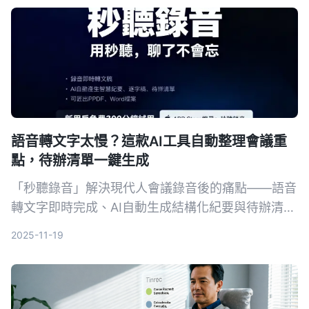
效率，助用戶快速生成會議效率，節省時間，讓會議
紀要產出價值。
語音轉文字太慢？這款AI工具自動整理會議重
點，待辦清單一鍵生成
「秒聽錄音」解決現代人會議錄音後的痛點——語音
轉文字即時完成、AI自動生成結構化紀要與待辦清
單，並支援PDF/Excel跨平台導出，讓錄音從「負
2025-11-19
擔」轉為「產出」。針對會議效率、學習筆記、業務
溝通等場景，提供無廣告、免費試用的實用解決方
案。