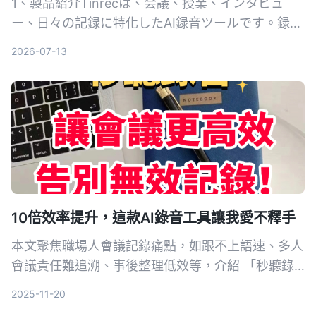
1、製品紹介Tinrecは、会議、授業、インタビュ
ー、日々の記録に特化したAI録音ツールです。録音
した音声をすばやく文字に変換し、重要なポイント
2026-07-13
の整理、議事録テンプレートの作成、タスクの抽出
まで自動で...
10倍效率提升，這款AI錄音工具讓我愛不釋手
本文聚焦職場人會議記錄痛點，如跟不上語速、多人
會議責任難追溯、事後整理低效等，介紹 「秒聽錄
音」 的四大核心功能：即時錄音轉文字、智慧備忘
2025-11-20
錄、區分發言人、章節要點提煉，能全流程提升會議