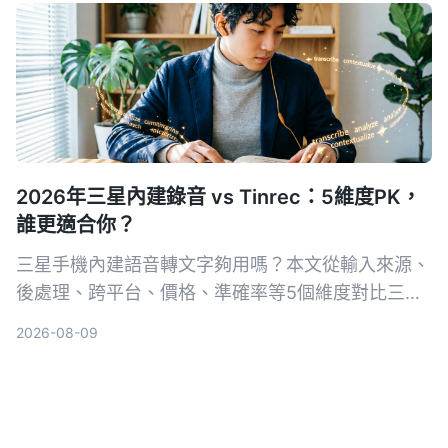
2026年三星內建錄音 vs Tinrec：5維度PK，
誰更適合你？
三星手機內建語音轉文字夠用嗎？本文從輸入來源、
後處理、跨平台、價格、準確率等5個維度對比三星
語音錄製App與Tinrec秒听录音，幫你選出最適合會
2026-08-09
議、課程整理的工具。