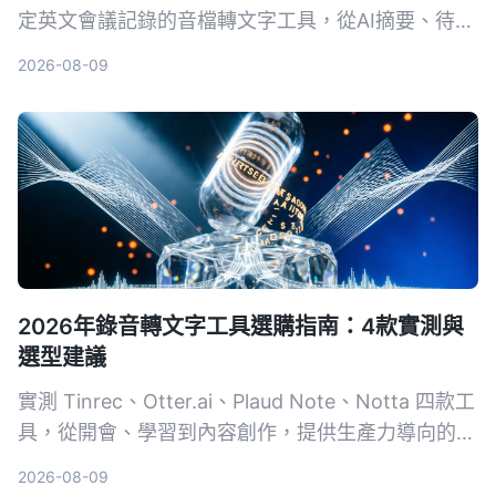
定英文會議記錄的音檔轉文字工具，從AI摘要、待辦
提取到對話查詢，告訴你為什麼不再需要自己慢慢打
2026-08-09
逐字稿。
2026年錄音轉文字工具選購指南：4款實測與
選型建議
實測 Tinrec、Otter.ai、Plaud Note、Notta 四款工
具，從開會、學習到內容創作，提供生產力導向的選
購建議，教你避開常見陷阱，把錄音變成可用的知
2026-08-09
識。