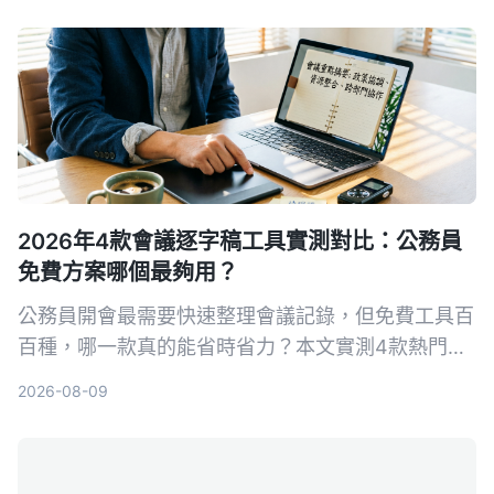
2026年4款會議逐字稿工具實測對比：公務員
免費方案哪個最夠用？
公務員開會最需要快速整理會議記錄，但免費工具百
百種，哪一款真的能省時省力？本文實測4款熱門AI
逐字稿工具，從繁體中文辨識、AI摘要到隱私導出完
2026-08-09
整比較，幫你選出最適合的方案。