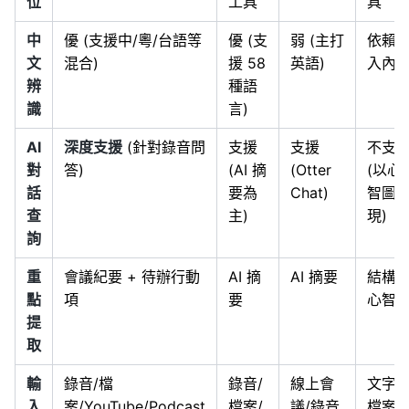
位
工具
具
中
優 (支援中/粵/台語等
優 (支
弱 (主打
依賴
文
混合)
援 58
英語)
入內
辨
種語
識
言)
AI
深度支援
(針對錄音問
支援
支援
不支
對
答)
(AI 摘
(Otter
(以心
話
要為
Chat)
智圖
查
主)
現)
詢
重
會議紀要 + 待辦行動
AI 摘
AI 摘要
結構
點
項
要
心智
提
取
輸
錄音/檔
錄音/
線上會
文字/
入
案/YouTube/Podcast
檔案/
議/錄音
檔案