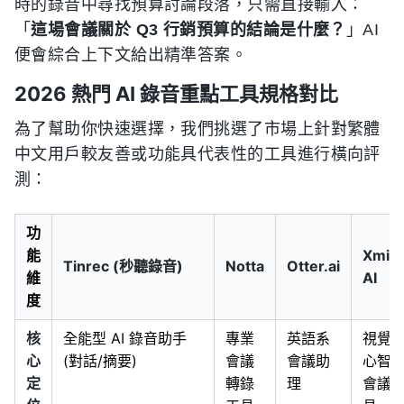
時的錄音中尋找預算討論段落，只需直接輸入：
「
這場會議關於 Q3 行銷預算的結論是什麼？
」AI
便會綜合上下文給出精準答案。
2026 熱門 AI 錄音重點工具規格對比
為了幫助你快速選擇，我們挑選了市場上針對繁體
中文用戶較友善或功能具代表性的工具進行橫向評
測：
功
能
Xmin
Tinrec (秒聽錄音)
Notta
Otter.ai
維
AI
度
核
全能型 AI 錄音助手
專業
英語系
視覺
心
(對話/摘要)
會議
會議助
心智
定
轉錄
理
會議