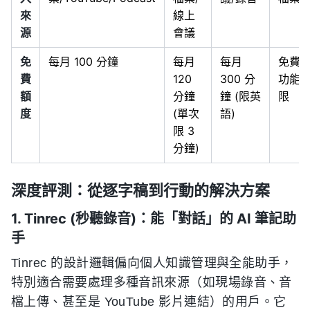
來
線上
源
會議
免
每月 100 分鐘
每月
每月
免費
費
120
300 分
功能
額
分鐘
鐘 (限英
限
度
(單次
語)
限 3
分鐘)
深度評測：從逐字稿到行動的解決方案
1. Tinrec (秒聽錄音)：能「對話」的 AI 筆記助
手
Tinrec 的設計邏輯偏向個人知識管理與全能助手，
特別適合需要處理多種音訊來源（如現場錄音、音
檔上傳、甚至是 YouTube 影片連結）的用戶。它