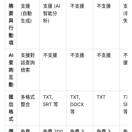
摘
支援
支援 (AI
不支援
不支援
支
要
(自動
智能分
(偶
與
生成)
析)
失效
行
動
項
AI
支援對
不支援
不支援
不支援
不
查
話查詢
援
詢
檢索
互
動
匯
多格式
TXT,
TXT,
TXT
TXT
出
整合
SRT 等
DOCX
SRT
格
等
等
式
價
免費
免費 200
免費 3
免費 3
免