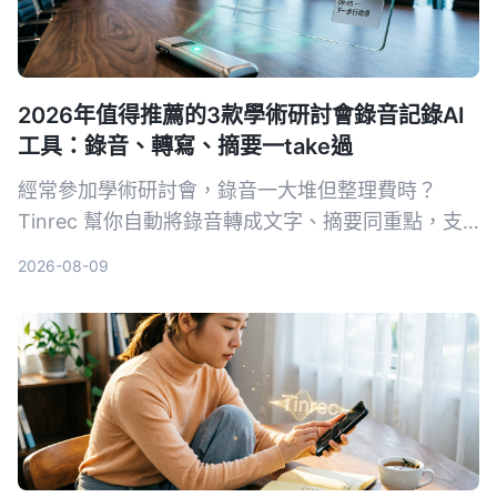
2026年值得推薦的3款學術研討會錄音記錄AI
工具：錄音、轉寫、摘要一take過
經常參加學術研討會，錄音一大堆但整理費時？
Tinrec 幫你自動將錄音轉成文字、摘要同重點，支
援中英夾雜，快靚正整理會議記錄，唔使再 OT 聽錄
2026-08-09
音帶。