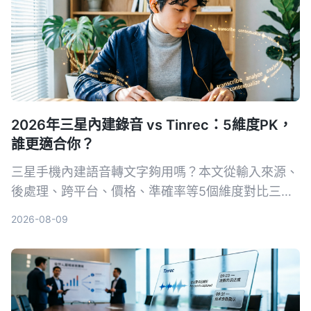
2026年三星內建錄音 vs Tinrec：5維度PK，
誰更適合你？
三星手機內建語音轉文字夠用嗎？本文從輸入來源、
後處理、跨平台、價格、準確率等5個維度對比三星
語音錄製App與Tinrec秒听录音，幫你選出最適合會
2026-08-09
議、課程整理的工具。