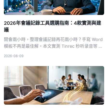
2026年會議記錄工具選購指南：4款實測與建
議
開會兩小時，整理會議記錄再花兩小時？手寫 Word
模板不再是最佳解。本文實測 Tinrec 秒听录音等 4
款 AI 工具，從準確度、AI 功能、跨平台與免費方案
2026-08-09
完整比較，幫你選對工具自動生成會議記錄、待辦事
項，把時間留給更重要的事。