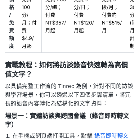
格
100
分/總；
分/日；
段/月；
300
/
分/
付費
付費
付費約
分/
免
月；付
NT$357/
NT$120/
NT$515/
(限
費
費
月起
月起
月
月)
額
$4.9/
計
度
月起
制
實戰教程：如何將訪談錄音快速轉為高價
值文字？
以具備完整工作流的 Tinrec 為例，針對不同的訪談
與學習場景，你可以透過以下四個步驟清單，將冗
長的語音內容轉化為結構化的文字資料：
場景一：實體訪談與跨國會議（錄音即時轉文
字）
在手機或網頁端打開工具，點擊
錄音即時轉文