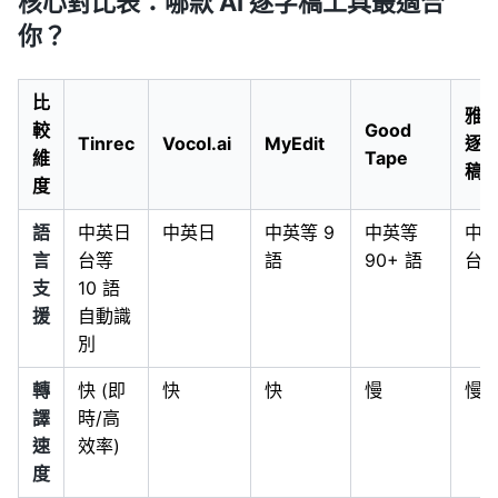
核心對比表：哪款 AI 逐字稿工具最適合
你？
比
雅
較
Good
Tinrec
Vocol.ai
MyEdit
逐
維
Tape
稿
度
語
中英日
中英日
中英等 9
中英等
中
言
台等
語
90+ 語
台
支
10 語
援
自動識
別
轉
快 (即
快
快
慢
慢
譯
時/高
速
效率)
度