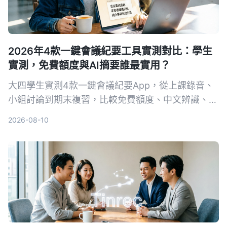
2026年4款一鍵會議紀要工具實測對比：學生
實測，免費額度與AI摘要誰最實用？
大四學生實測4款一鍵會議紀要App，從上課錄音、
小組討論到期末複習，比較免費額度、中文辨識、AI
摘要與跨平台表現。結果Tinrec成為首選，不只轉文
2026-08-10
字，還能用AI直接問重點。