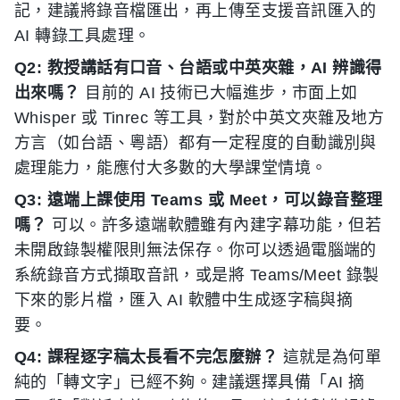
記，建議將錄音檔匯出，再上傳至支援音訊匯入的
AI 轉錄工具處理。
Q2: 教授講話有口音、台語或中英夾雜，AI 辨識得
出來嗎？
目前的 AI 技術已大幅進步，市面上如
Whisper 或 Tinrec 等工具，對於中英文夾雜及地方
方言（如台語、粵語）都有一定程度的自動識別與
處理能力，能應付大多數的大學課堂情境。
Q3: 遠端上課使用 Teams 或 Meet，可以錄音整理
嗎？
可以。許多遠端軟體雖有內建字幕功能，但若
未開啟錄製權限則無法保存。你可以透過電腦端的
系統錄音方式擷取音訊，或是將 Teams/Meet 錄製
下來的影片檔，匯入 AI 軟體中生成逐字稿與摘
要。
Q4: 課程逐字稿太長看不完怎麼辦？
這就是為何單
純的「轉文字」已經不夠。建議選擇具備「AI 摘