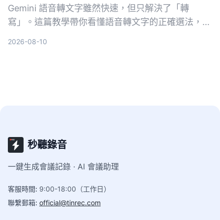
Gemini 語音轉文字雖然快速，但只解決了「轉
寫」。這篇教學帶你看懂語音轉文字的正確選法，並
以 Tinrec 為例，示範如何把會議、課程、訪談與網
2026-08-10
路影片變成可搜尋、可問答、可整理的行動知識。
秒聽錄音
一鍵生成會議記錄 · AI 會議助理
客服時間
:
9:00-18:00（工作日）
聯繫郵箱
:
official@tinrec.com