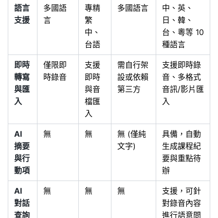
語言
多國語
專精
多國語言
中、英、
支援
言
繁
日、韓、
中、
台、粵等 10
台語
種語言
即時
僅限即
支援
需自行架
支援即時錄
轉寫
時錄音
即時
設或依賴
音、多格式
與匯
與音
第三方
音訊/影片匯
入
檔匯
入
入
AI
無
無
無 (僅純
具備，自動
摘要
文字)
生成課程紀
與行
要與重點待
動項
辦
AI
無
無
無
支援，可針
對話
對錄音內容
查詢
進行語意問