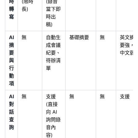
時
(限時
(錄音
轉
長)
當下即
寫
時出
稿)
AI
無
自動生
基礎摘要
無
英文摘
摘
成會議
要強，
要
紀要、
中文弱
與
待辦清
行
單
動
項
AI
無
支援
無
無
支援
對
(直接
話
向 AI
查
詢問錄
詢
音內
容)