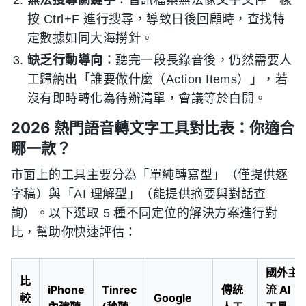
按 Ctrl+F 進行搜尋，導致日後回顧時，查找特
定數據如同大海撈針。
缺乏行動導向
：聽完一段長錄音後，仍然需要人
工歸納出「誰要做什麼（Action Items）」，若
沒有即時轉化為待辦清單，會議等於白開。
2026 熱門語音轉文字工具對比表：你適合
哪一款？
市面上的工具主要分為「單純轉寫型」（僅提供逐
字稿）與「AI 理解型」（能提供摘要與對話查
詢）。以下選取 5 種不同定位的解決方案進行對
比，幫助你快速評估：
國外主
比
iPhone
Tinrec
傳統
流 AI
較
Google