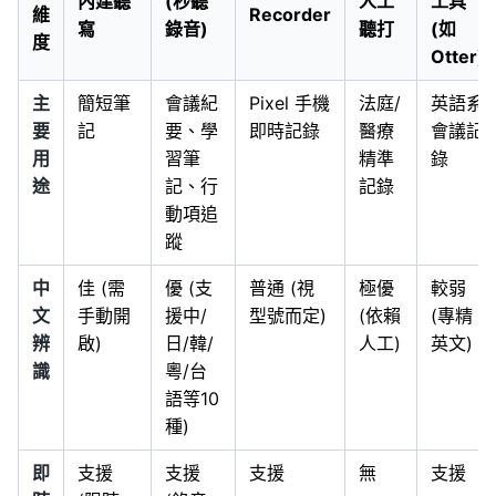
內建聽
(秒聽
人工
工具
維
Recorder
寫
錄音)
聽打
(如
度
Otter)
主
簡短筆
會議紀
Pixel 手機
法庭/
英語系
要
記
要、學
即時記錄
醫療
會議記
用
習筆
精準
錄
途
記、行
記錄
動項追
蹤
中
佳 (需
優 (支
普通 (視
極優
較弱
文
手動開
援中/
型號而定)
(依賴
(專精
辨
啟)
日/韓/
人工)
英文)
識
粵/台
語等10
種)
即
支援
支援
支援
無
支援