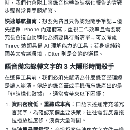
時，我們也會附上將錄音檔轉為結構化報告的實戰
步驟與常見問題解答。
快速導航指南
：想要免費且只做簡短隨手筆記→優
先選擇 iPhone 內建聽寫；重視工作效率且需要將
冗長會議自動轉化為摘要與待辦清單→可以考慮
Tinrec 這類具備 AI 理解能力的工具；若身處純跨
國英文會議環境→Otter 則是合適的選擇。
語音備忘錄轉文字的 3 大隱形時間殺手
在選擇工具前，我們必須先釐清為什麼錄音整理總
是讓人崩潰。傳統的錄音筆或手機備忘錄產出的是
「非結構化數據」，通常會帶來以下困擾：
資訊密度低，重聽成本高
：口語表達通常充滿冗
言贅字，為確認某個重要決策，往往需要反覆拖
拉播放進度條，浪費大量時間。
無法搜尋關鍵字
：音訊檔案無法像文字文件一樣