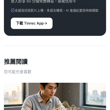
登入即享 60 分鐘免費轉寫，無需信用卡
支援音訊與影片上傳、多語言轉寫、AI 會議紀要與待辦擷取
下載 Tinrec App
推薦閱讀
您可能也會喜歡