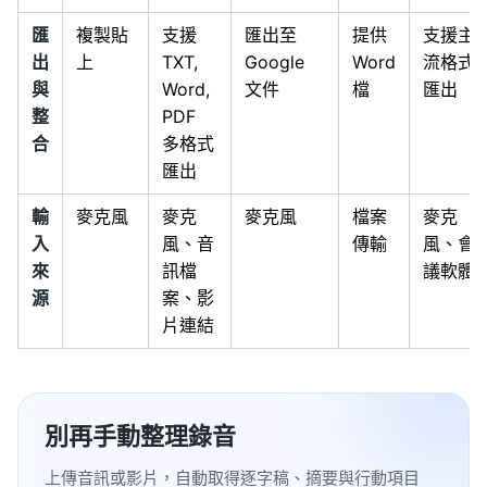
匯
複製貼
支援
匯出至
提供
支援主
出
上
TXT,
Google
Word
流格式
與
Word,
文件
檔
匯出
整
PDF
合
多格式
匯出
輸
麥克風
麥克
麥克風
檔案
麥克
入
風、音
傳輸
風、會
來
訊檔
議軟體
源
案、影
片連結
別再手動整理錄音
上傳音訊或影片，自動取得逐字稿、摘要與行動項目