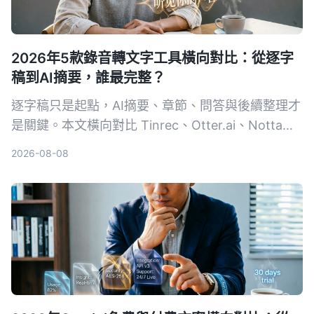
2026年5款錄音轉文字工具橫向對比：從逐字
稿到AI摘要，誰最完整？
逐字稿只是起點，AI摘要、章節、問答與後續整理才
是關鍵。本文橫向對比 Tinrec、Otter.ai、Notta、
TurboScribe 與 PLAUD，從免費到付費、會議到創
2026-08-08
作，幫你選出最適合的錄音轉文字方案。