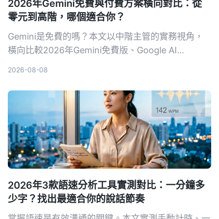
2026年Gemini免費與付費方案橫向對比：從
零元到高階，哪個適合你？
Gemini是免費的嗎？本文以中階主管的實務視角，
橫向比較2026年Gemini免費版、Google AI
Plus（月費NT$260）、Pro、Ultra 5x與Ultra 20x
2026-08-08
共5種方案。從用量、功能、工作整合三個維度，幫
你算清楚免費版夠不夠用、什麼情況下該升級，並附
上30天免費體驗企業版的管道。
2026年3款語速分析工具實測對比：一分鐘多
少字？找出最適合你的說話節奏
掌握語速是有效溝通的關鍵。本文實測手動計時、一