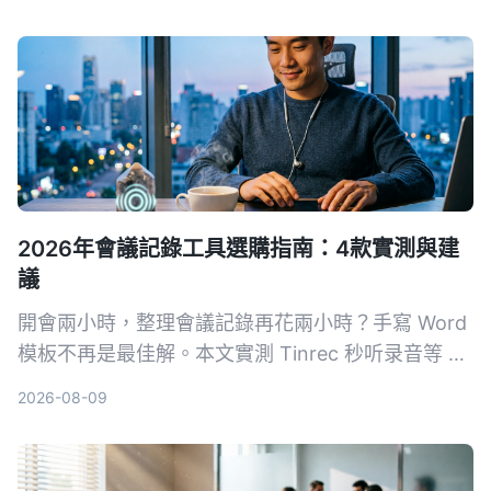
2026年會議記錄工具選購指南：4款實測與建
議
開會兩小時，整理會議記錄再花兩小時？手寫 Word
模板不再是最佳解。本文實測 Tinrec 秒听录音等 4
款 AI 工具，從準確度、AI 功能、跨平台與免費方案
2026-08-09
完整比較，幫你選對工具自動生成會議記錄、待辦事
項，把時間留給更重要的事。