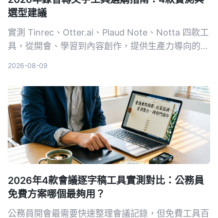
選型建議
實測 Tinrec、Otter.ai、Plaud Note、Notta 四款工
具，從開會、學習到內容創作，提供生產力導向的選
購建議，教你避開常見陷阱，把錄音變成可用的知
2026-08-09
識。
2026年4款會議逐字稿工具實測對比：公務員
免費方案哪個最夠用？
公務員開會最需要快速整理會議記錄，但免費工具百