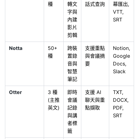
種
轉文
話式查詢
幕匯出,
字與
VTT,
內建
SRT
影片
剪輯
Notta
50+
跨裝
支援重點
Notion,
種
置錄
與會議摘
Google
音與
要
Docs,
智慧
Slack
筆記
Otter
3 種
即時
支援 AI
TXT,
(主推
會議
聊天與重
DOCX,
英文)
記錄
點擷取
PDF,
與講
SRT
者標
籤