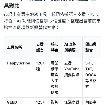
具對比
市場上有眾多轉寫工具，我們依據語言支援、核心
特色、AI 功能與價格等 5 個維度，整理出目前的市
場主流選項與新興替代方案：
支援
核心
AI 查詢
匯出與
工具名稱
語言
特色
與摘要
整合
HappyScribe
120+
專業
支援
SRT,
種
精準
YouTube
TXT,
度與
摘要提煉
DOCX
人工
等多格
校對
式
選項
VEED
125+
影片
無深度對
內嵌字