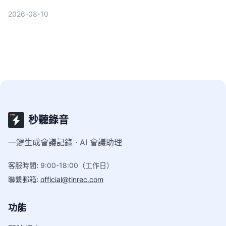
字稿、cSubtitle 和 MyEdit，從轉寫品質、AI 功
2026-08-10
能、價格到適合場景一次比較，幫助你找到最適合的
選擇。
秒聽錄音
一鍵生成會議記錄 · AI 會議助理
客服時間
:
9:00-18:00（工作日）
聯繫郵箱
:
official@tinrec.com
功能