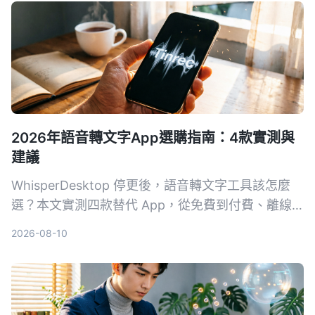
2026年語音轉文字App選購指南：4款實測與
建議
WhisperDesktop 停更後，語音轉文字工具該怎麼
選？本文實測四款替代 App，從免費到付費、離線
到雲端，幫你找到最適合的解決方案，並首推
2026-08-10
Tinrec 秒聽錄音。