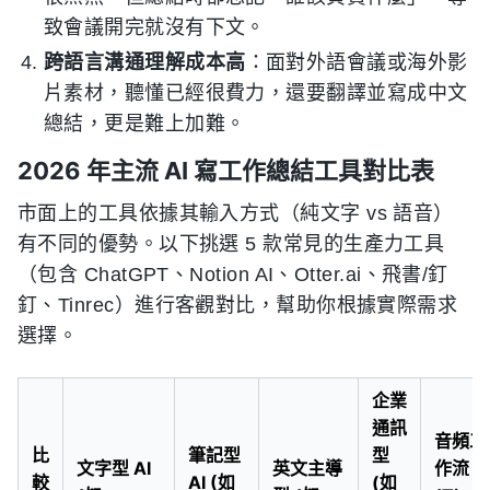
致會議開完就沒有下文。
跨語言溝通理解成本高
：面對外語會議或海外影
片素材，聽懂已經很費力，還要翻譯並寫成中文
總結，更是難上加難。
2026 年主流 AI 寫工作總結工具對比表
市面上的工具依據其輸入方式（純文字 vs 語音）
有不同的優勢。以下挑選 5 款常見的生產力工具
（包含 ChatGPT、Notion AI、Otter.ai、飛書/釘
釘、Tinrec）進行客觀對比，幫助你根據實際需求
選擇。
企業
通訊
音頻工
比
筆記型
型
文字型 AI
英文主導
作流
較
AI (如
(如