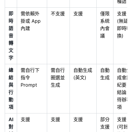
種語言
即
需依賴外
不支援
支援
僅限
支援
時
掛或 App
系統
(無延
語
內建
內會
即時轉
音
議
換)
轉
文
字
總
需自行下
需自行
自動生成
自動
自動生
結
指令
圈選並
(英文)
生成
成會議
與
Prompt
生成
紀要、
行
結論、
動
待辦事
項
項
AI
支援
支援
支援
部分
支援
對
支援
(可針