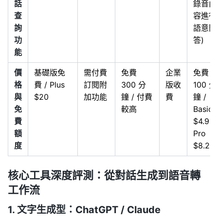
話
錄音內
查
容進行
詢
語意問
功
答)
能
價
基礎版免
需付費
免費
企業
免費
格
費 / Plus
訂閱附
300 分
版收
100 分
與
$20
加功能
鐘 / 付費
費
鐘 /
免
較高
Basic
費
$4.9 /
額
Pro
度
$8.25
核心工具深度評測：從對話生成到語音轉
工作流
1. 文字生成型：ChatGPT / Claude