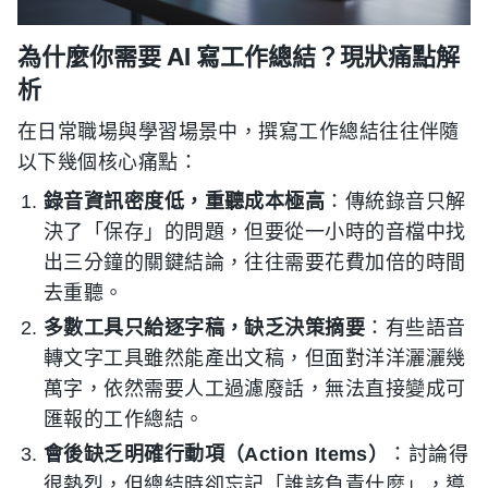
為什麼你需要 AI 寫工作總結？現狀痛點解
析
在日常職場與學習場景中，撰寫工作總結往往伴隨
以下幾個核心痛點：
錄音資訊密度低，重聽成本極高
：傳統錄音只解
決了「保存」的問題，但要從一小時的音檔中找
出三分鐘的關鍵結論，往往需要花費加倍的時間
去重聽。
多數工具只給逐字稿，缺乏決策摘要
：有些語音
轉文字工具雖然能產出文稿，但面對洋洋灑灑幾
萬字，依然需要人工過濾廢話，無法直接變成可
匯報的工作總結。
會後缺乏明確行動項（Action Items）
：討論得
很熱烈，但總結時卻忘記「誰該負責什麼」，導