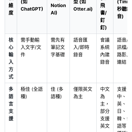
(如
型 (如
(Tinre
維
Notion
飛
ChatGPT)
Otter.ai)
秒聽錄
度
AI)
書/
音)
釘
釘)
核
需手動輸
需先有
語音匯
會議
語音/
心
入文字/文
筆記文
入/即時
系統
訊檔/
輸
件
字基礎
錄音
內建
路影片
入
錄音
連結
方
式
多
極佳 (全語
佳 (多
僅限英文
中文
支援
語
種)
語種)
為主
為
中、
言
主，
英、
支
部分
日、
援
支援
韓、台
英文
語等 1