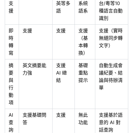
支
英等多
系統
台/粵等10
援
語
語系
種語言自動
識別
即
支援
支援
支援
支援（實時
時
（基
無縫同步轉
轉
本轉
文字）
寫
換）
摘
英文摘要能
支援
基礎
自動生成會
要
力強
AI 總
重點
議紀要、結
與
結
提示
論與待辦清
行
單
動
項
AI
支援基礎問
支援
無此
支援基於語
查
答
功能
意的 AI 對
詢
話查詢