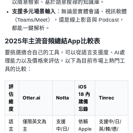
以隨意檢索、基於語意搜尋的知識庫。
支援多元場景輸入
：無論是實體會議、視訊軟體
（Teams/Meet），還是線上影音與 Podcast，
都能一鍵解析。
2025年主流音頻總結App比較表
要挑選適合自己的工具，可以從語言支援度、AI處
理能力以及價格來評估。以下為目前市場上熱門工
具的比較：
評
iOS
估
18 內
Otter.ai
Notta
Tinrec
維
建備
度
忘錄
語
僅限英文為
支援
依賴
支援中/日/
言
主
中/日/
Apple
英/韓/德/