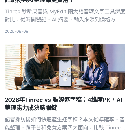
記跳轉與AI整理誰更實用？
Tinrec 秒听录音與 MyEdit 兩大語音轉文字工具深度
對比，從時間戳記、AI 摘要、輸入來源到價格方
案，幫你選出最適合自己的錄音檔轉文字方案。
2026-08-09
2026年Tinrec vs 雅婷逐字稿：4維度PK，AI
整理能力成決勝關鍵
記者採訪後如何快速產生逐字稿？本文從準確率、智
能整理、跨平台和免費方案四大面向，比較 Tinrec