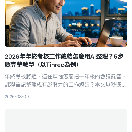
2026年年終考核工作總結怎麼用AI整理？5步
驟完整教學（以Tinrec為例）
年終考核將近，還在煩惱怎麼把一年來的會議錄音、
課程筆記整理成有說服力的工作總結？本文以秒聽錄
音 Tinrec 為例，教你用 5 個步驟把堆積的音訊內容
2026-08-09
轉成逐字稿、自動生成會議紀要，再用 AI 問答快速
提取關鍵績效，輕鬆完成年度自我評估。