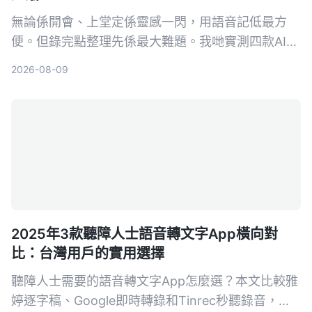
無論係開會、上堂定係靈感一閃，用語音記低最方
便。但錄完點整理先係最大難題。我哋實測四款AI語
音筆記工具，發現Tinrec（秒聽錄音）喺多來源輸入
2026-08-09
同AI問答方面最搶眼，幫你將錄音真正變成可行動嘅
知識。
2025年3款聽障人士語音轉文字App橫向對
比：台灣用戶的實用選擇
聽障人士需要的語音轉文字App怎麼選？本文比較雅
婷逐字稿、Google即時轉錄和Tinrec秒聽錄音，從