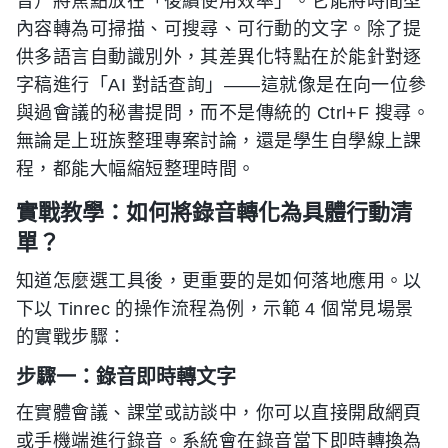
音）將焦點放在「後續使用效率」。它能將時間型
內容轉為可掃描、可搜尋、可行動的文字。除了提
供多語言自動識別外，其差異化特點在於能針對逐
字稿進行「AI 對話查詢」——這就像是在向一位參
與過會議的秘書提問，而不是傳統的 Ctrl+F 搜尋。
無論是上班族整理專案討論，還是學生自學線上課
程，都能大幅縮短整理時間。
實戰教學：如何將錄音轉化為具體行動清
單？
知道怎麼選工具後，更重要的是如何落地應用。以
下以 Tinrec 的操作流程為例，示範 4 個常見場景
的實戰步驟：
步驟一：錄音即時轉文字
在實體會議、課堂或訪談中，你可以直接開啟網頁
或手機端進行錄音。系統會在錄音當下即時轉換為