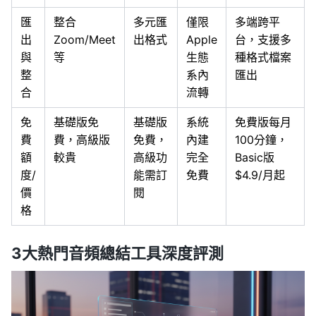
匯
整合
多元匯
僅限
多端跨平
出
Zoom/Meet
出格式
Apple
台，支援多
與
等
生態
種格式檔案
整
系內
匯出
合
流轉
免
基礎版免
基礎版
系統
免費版每月
費
費，高級版
免費，
內建
100分鐘，
額
較貴
高級功
完全
Basic版
度/
能需訂
免費
$4.9/月起
價
閱
格
3大熱門音頻總結工具深度評測