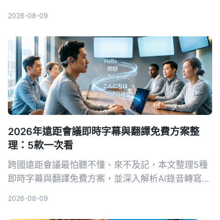
與雅婷逐字稿，幫你選出最適合的錄音轉文字工具。
2026-08-09
2026年遠距會議即時字幕與翻譯免費方案整
理：5款一次看
跨國遠距會議最怕聽不懂、來不及記，本文整理5種
即時字幕與翻譯免費方案，並深入解析AI錄音轉寫工
具Tinrec如何幫助你完整記錄會議、快速生成逐字稿
2026-08-09
與摘要，會後翻譯更輕鬆。