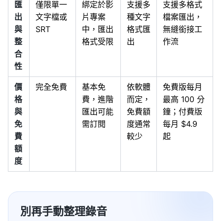
匯
僅限單一
綁定於影
支援多
支援多格式
出
文字檔或
片專案
種文字
檔案匯出，
與
SRT
中，匯出
格式匯
無縫銜接工
整
格式受限
出
作流
合
性
價
完全免費
基本免
依軟體
免費版每月
格
費，進階
而定，
最高 100 分
與
匯出可能
免費額
鐘；付費版
免
需訂閱
度通常
每月 $4.9
費
較少
起
額
度
別再手動整理錄音