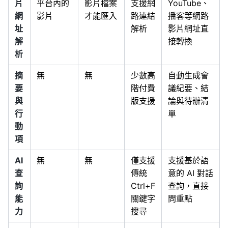
片
平台內的
影片檔案
支援網
YouTube、
網
影片
才能匯入
路連結
播客等網路
址
解析
影片網址直
解
接轉換
析
摘
無
無
少數高
自動生成會
要
階付費
議紀要、結
與
版支援
論與待辦清
行
單
動
項
AI
無
無
僅支援
支援基於語
查
傳統
意的 AI 對話
詢
Ctrl+F
查詢，直接
能
關鍵字
問重點
力
搜尋