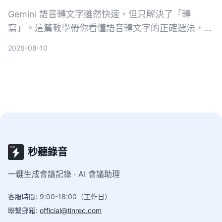
Gemini 語音轉文字雖然快速，但只解決了「轉
寫」。這篇教學帶你看懂語音轉文字的正確選法，並
以 Tinrec 為例，示範如何把會議、課程、訪談與網
2026-08-10
路影片變成可搜尋、可問答、可整理的行動知識。
秒聽錄音
一鍵生成會議記錄 · AI 會議助理
客服時間
:
9:00-18:00（工作日）
聯繫郵箱
:
official@tinrec.com