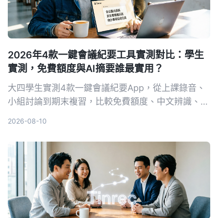
2026年4款一鍵會議紀要工具實測對比：學生
實測，免費額度與AI摘要誰最實用？
大四學生實測4款一鍵會議紀要App，從上課錄音、
小組討論到期末複習，比較免費額度、中文辨識、AI
摘要與跨平台表現。結果Tinrec成為首選，不只轉文
2026-08-10
字，還能用AI直接問重點。