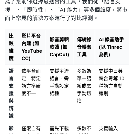
為了幫助你選擇最適合的工具，我們從「語言支
援」、「即時性」、「AI 能力」等多個維度，將市
面上常見的解決方案進行了對比評測。
比
影片平台
影音剪輯
傳統錄
AI 錄音助手
較
內建 (如
軟體 (如
音轉寫
(以 Tinrec
維
YouTube
CapCut)
工具
為例)
度
CC)
語
依平台而
支援主流
多數為
支援中日英
言
定，特定
語言，需
單一語
韓台粵等 10
支
語言準確
手動設定
系或需
種語言自動
援
度不一
語種
手動切
識別
與
換
辨
識
影
僅限自有
需先下載
多數不
支援輸入