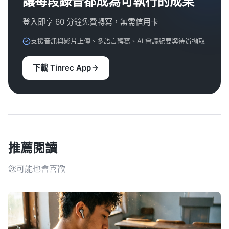
讓每段錄音都成為可執行的成果
登入即享 60 分鐘免費轉寫，無需信用卡
支援音訊與影片上傳、多語言轉寫、AI 會議紀要與待辦擷取
下載 Tinrec App
推薦閱讀
您可能也會喜歡