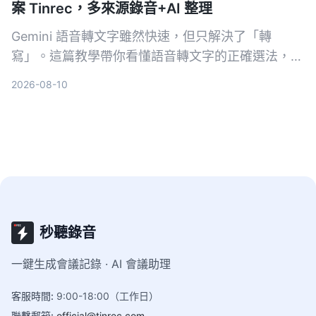
案 Tinrec，多來源錄音+AI 整理
Gemini 語音轉文字雖然快速，但只解決了「轉
寫」。這篇教學帶你看懂語音轉文字的正確選法，並
以 Tinrec 為例，示範如何把會議、課程、訪談與網
2026-08-10
路影片變成可搜尋、可問答、可整理的行動知識。
秒聽錄音
一鍵生成會議記錄 · AI 會議助理
客服時間
:
9:00-18:00（工作日）
聯繫郵箱
:
official@tinrec.com