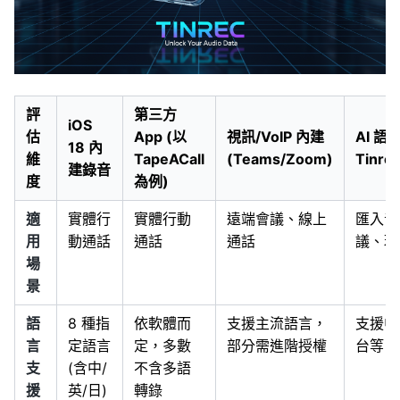
評
第三方
iOS
估
App (以
視訊/VoIP 內建
AI 語
18 內
維
TapeACall
(Teams/Zoom)
Tinre
建錄音
度
為例)
適
實體行
實體行動
遠端會議、線上
匯入音
用
動通話
通話
通話
議、現
場
景
語
8 種指
依軟體而
支援主流語言，
支援中/
言
定語言
定，多數
部分需進階授權
台等 1
支
(含中/
不含多語
援
英/日)
轉錄