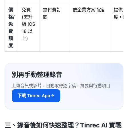
價
免費
需付費訂
依企業方案而定
提供每
格/
(需升
閱
度，超
免
級 iOS
費
18 以
額
上)
度
別再手動整理錄音
上傳音訊或影片，自動取得逐字稿、摘要與行動項目
下載 Tinrec App
三、錄音後如何快速整理？Tinrec AI 實戰