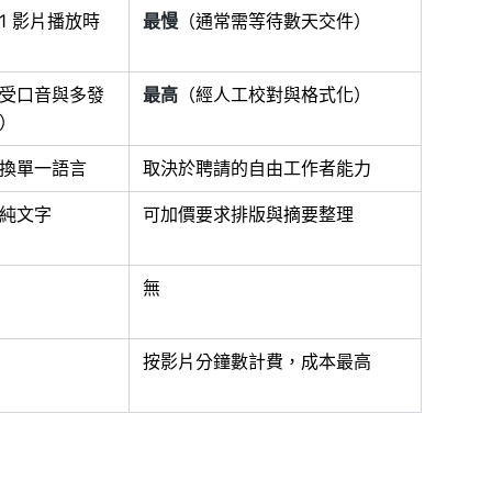
:1 影片播放時
最慢
（通常需等待數天交件）
受口音與多發
最高
（經人工校對與格式化）
）
換單一語言
取決於聘請的自由工作者能力
純文字
可加價要求排版與摘要整理
無
按影片分鐘數計費，成本最高