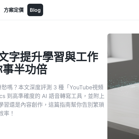
方案定價
Blog
頻轉文字提升學習與工作
你事半功倍
愁嗎？本文深度評測 3 種「YouTube視頻
cs 到高準確度的 AI 語音轉寫工具，並附上
學習還是內容創作，這篇指南幫你告別繁瑣
效率！