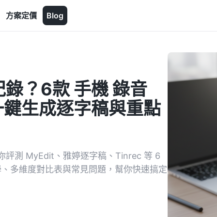
方案定價
Blog
錄？6款 手機 錄音
你一鍵生成逐字稿與重點
MyEdit、雅婷逐字稿、Tinrec 等 6
教學、多維度對比表與常見問題，幫你快速搞定