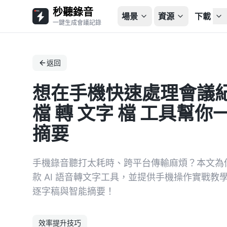
秒聽錄音
場景
資源
下載
一鍵生成會議記錄
返回
想在手機快速處理會議紀
檔 轉 文字 檔 工具幫
摘要
手機錄音聽打太耗時、跨平台傳輸麻煩？本文為你評測 
款 AI 語音轉文字工具，並提供手機操作實戰
逐字稿與智能摘要！
效率提升技巧