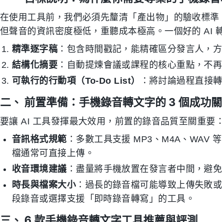
在使用工具前，我們必須先釐清「產出物」的驗收標準
但聲音的資訊密度極低，重聽成本極高。一個好的 AI
精準逐字稿
：包含時間戳記，能精確區分發言人，
結構化摘要
：自動提煉會議或課程的核心重點，不
可執行的行動項（To-Do List）
：將討論過程直接
二、 前置準備：手機錄音轉文字的 3 個成功
要讓 AI 工具發揮最大效用，前置的錄音品質至關重要
音訊格式規範
：多數工具支援 MP3、M4A、WAV 等
檔通常可直接上傳。
收音環境建議
：盡量將手機放置在發言者中間，避
時長與檔案大小
：過長的錄音檔可能導致上傳失敗
段錄音或選擇支援「即時錄音轉寫」的工具。
三、 6 款手機錄音轉文字工具推薦與評測