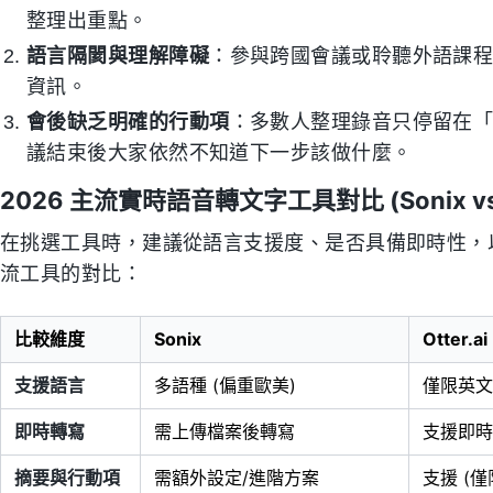
整理出重點。
語言隔閡與理解障礙
：參與跨國會議或聆聽外語課
資訊。
會後缺乏明確的行動項
：多數人整理錄音只停留在
議結束後大家依然不知道下一步該做什麼。
2026 主流實時語音轉文字工具對比 (Sonix vs Ott
在挑選工具時，建議從語言支援度、是否具備即時性，
流工具的對比：
比較維度
Sonix
Otter.ai
支援語言
多語種 (偏重歐美)
僅限英文
即時轉寫
需上傳檔案後轉寫
支援即時
摘要與行動項
需額外設定/進階方案
支援 (僅