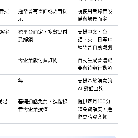
音提
通常會有畫面或語音提
視使用者錄音設
示
備與場景而定
逐字
視平台而定，多數需付
支援中文、台
費解鎖
語、英、日等10
種語言自動識別
需企業版付費訂閱
自動生成會議紀
要與待辦行動項
無
支援基於語意的
AI 對話查詢
受限
基礎通話免費，進階錄
提供每月100分
音需企業授權
鐘免費額度，進
階需購買套餐