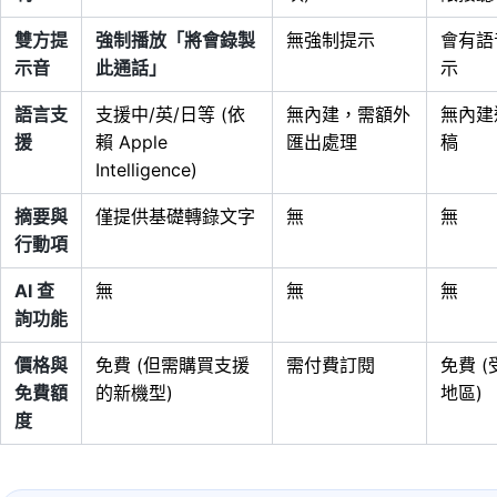
雙方提
強制播放「將會錄製
無強制提示
會有語
示音
此通話」
示
語言支
支援中/英/日等 (依
無內建，需額外
無內建
援
賴 Apple
匯出處理
稿
Intelligence)
摘要與
僅提供基礎轉錄文字
無
無
行動項
AI 查
無
無
無
詢功能
價格與
免費 (但需購買支援
需付費訂閱
免費 (
免費額
的新機型)
地區)
度