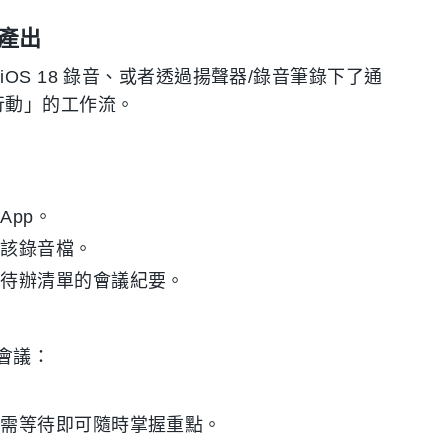
產出
OS 18 錄音、或者透過揚聲器/錄音筆錄下了通
→ 行動」的工作流。
pp。
傳該錄音檔。
與待辦清單的會議紀要。
會議：
。
無需等待即可隨時掌握重點。