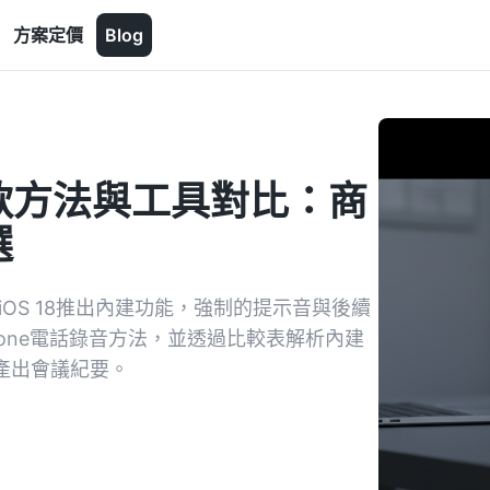
方案定價
Blog
5款方法與工具對比：商
選
iOS 18推出內建功能，強制的提示音與後續
one電話錄音方法，並透過比較表解析內建
產出會議紀要。