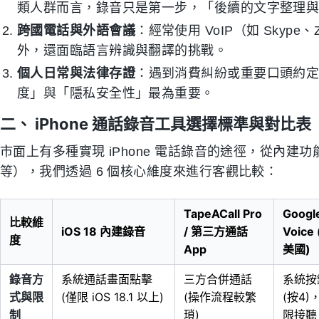
類人群而言，錄音只是第一步，「後續的文字整理
跨國電話與外語會議
：經常使用 VoIP（如 Sky
外，還面臨語言辨識與翻譯的挑戰。
個人日常與法律存證
：遇到消費糾紛或重要口頭約
度」與「隱私安全性」最為重要。
二、 iPhone 通話錄音工具選擇標準與對比表
市面上有多種實現 iPhone 電話錄音的途徑，從內建功能到第三方
等），我們透過 6 個核心維度來進行客觀比較：
TapeACall Pro
Googl
比較維
iOS 18 內建錄音
/ 第三方通話
Voice
度
App
美國)
錄音方
系統通話畫面點擊
三方合併通話
系統按
式與限
(僅限 iOS 18.1 以上)
(操作流程較繁
(按4)
制
瑣)
限接聽