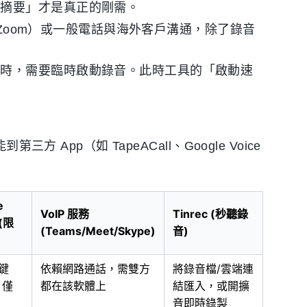
與摘要」才是真正的剛需。
pe、Zoom）或一般電話與海外客戶溝通，除了錄音
定時，需要臨時啟動錄音。此時工具的「啟動速
 App（如 TapeACall、Google Voice
e
VoIP 服務
Tinrec (秒聽錄
 (限
(Teams/Meet/Skype)
音)
鍵
依賴網路通話，需雙方
將錄音檔/雲端連
，僅
都在該軟體上
結匯入，或開擴
音即時錄製