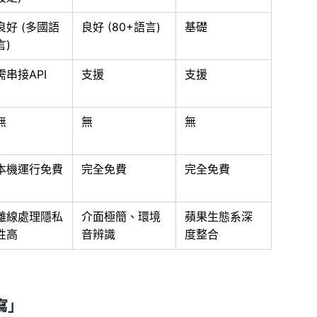
良好 (多國語
良好 (80+語言)
基礎
言)
需串接API
支援
支援
無
無
無
本機運行免費
完全免費
完全免費
離線處理隱私
介面極簡、環境
蘋果生態系深
性高
音辨識
度整合
寫」