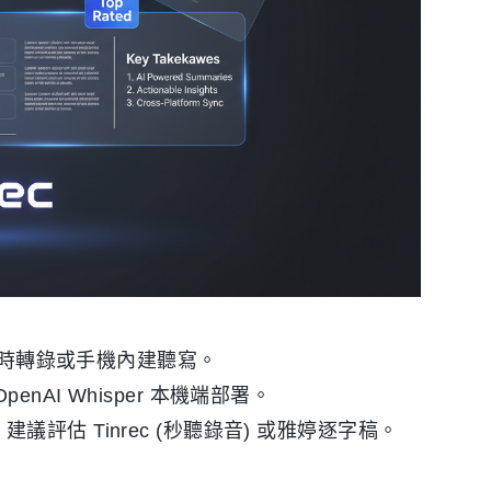
 即時轉錄或手機內建聽寫。
enAI Whisper 本機端部署。
：
建議評估 Tinrec (秒聽錄音) 或雅婷逐字稿。