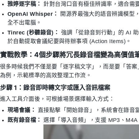
雅婷逐字稿：
針對台灣口音有極佳辨識率，適合需
OpenAI Whisper：
開源界最強大的語音辨識模型
全不出電腦。
Tinrec (秒聽錄音)：
強調「從錄音到行動」的 AI
於自動提取會議紀要與待辦事項 (Action Items)。
實戰教學：4個步驟將冗長錄音檔變為高價值
很多時候我們不僅是要「逐字稿文字」，而是要「答案」。以
為例，示範標準的高效整理工作流。
步驟 1：錄音即時轉文字或匯入音訊檔案
進入工具介面後，可根據場景選擇輸入方式：
現場會議：
直接點擊「開始錄音」，系統會在錄音
既有錄音檔：
選擇「導入音頻」，支援 MP3、M4