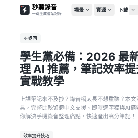
秒聽錄音
場景
資源
下載
一鍵生成會議記錄
返回
學生黨必備：2026 最
理 AI 推薦，筆記效率提升 
實戰教學
上課筆記來不及抄？錄音檔太長不想重聽？本文深
具，完整比較繁體中文支援、即時逐字稿與AI
你解決手機錄音整理痛點，快速產出高分筆記！
效率提升技巧