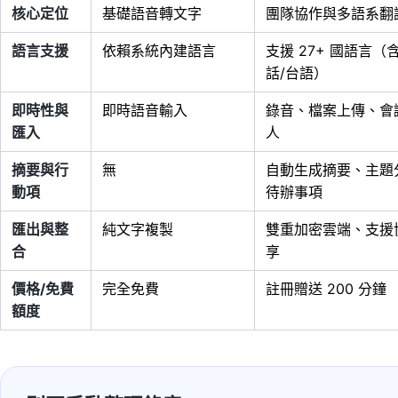
核心定位
基礎語音轉文字
團隊協作與多語系翻
語言支援
依賴系統內建語言
支援 27+ 國語言（
話/台語）
即時性與
即時語音輸入
錄音、檔案上傳、會
匯入
人
摘要與行
無
自動生成摘要、主題
動項
待辦事項
匯出與整
純文字複製
雙重加密雲端、支援
合
享
價格/免費
完全免費
註冊贈送 200 分鐘
額度