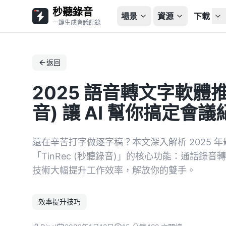
秒聽錄音
場景
資源
下載
一鍵生成會議記錄
返回
2025 語音轉文字軟體推
音) 讓 AI 幫你搞定會
還在辛苦打字做逐字稿？本文深入解析 2025 
「TinRec (秒聽錄音)」的核心功能：通話錄音轉
技術大幅提升工作效率，解放你的雙手。
效率提升技巧