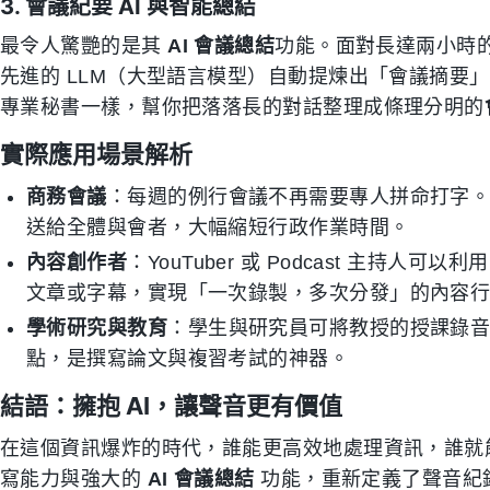
3. 會議紀要 AI 與智能總結
最令人驚艷的是其
AI 會議總結
功能。面對長達兩小時的
先進的 LLM（大型語言模型）自動提煉出「會議摘要
專業秘書一樣，幫你把落落長的對話整理成條理分明的
實際應用場景解析
商務會議
：每週的例行會議不再需要專人拼命打字。T
送給全體與會者，大幅縮短行政作業時間。
內容創作者
：YouTuber 或 Podcast 主持人可以利
文章或字幕，實現「一次錄製，多次分發」的內容
學術研究與教育
：學生與研究員可將教授的授課錄
點，是撰寫論文與複習考試的神器。
結語：擁抱 AI，讓聲音更有價值
在這個資訊爆炸的時代，誰能更高效地處理資訊，誰就
寫能力與強大的
AI 會議總結
功能，重新定義了聲音紀