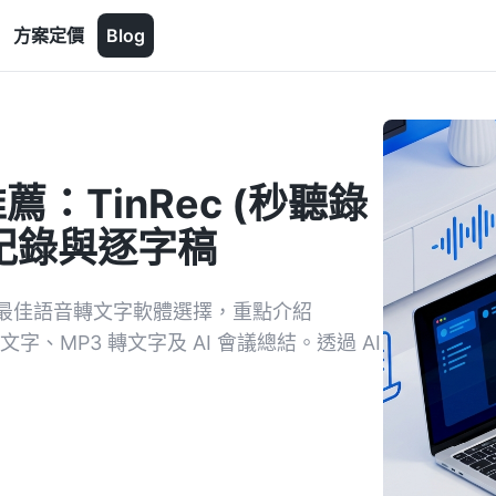
方案定價
Blog
薦：TinRec (秒聽錄
議紀錄與逐字稿
年最佳語音轉文字軟體選擇，重點介紹
文字、MP3 轉文字及 AI 會議總結。透過 AI