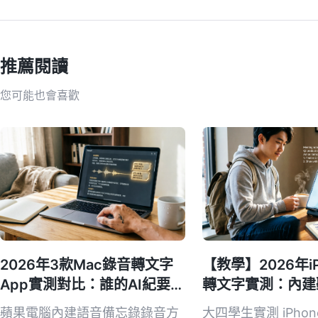
推薦閱讀
您可能也會喜歡
2026年3款Mac錄音轉文字
【教學】2026年i
App實測對比：誰的AI紀要真
轉文字實測：內建聽
的能省時間？
對比，這款AI問
蘋果電腦內建語音備忘錄錄音方
大四學生實測 iPho