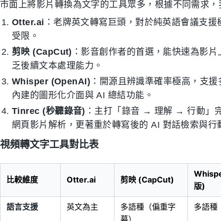
市面上將影片轉換為文字的工具眾多，根據不同需求，
Otter.ai
：老牌英文轉寫巨頭，對於純英語會議支援
受限。
剪映 (CapCut)
：影音創作者的首選，能快速為影片
乏後續文本處理能力。
Whisper (OpenAI)
：開源且辨識準確率極高，支援
內建的圖形化介面與 AI 總結功能。
Tinrec (秒聽錄音)
：主打「錄音 → 理解 → 行動」
網頁影片解析，更著重於轉寫後的 AI 對話檢索與行
視頻轉文字工具對比表
Whisp
比較維度
Otter.ai
剪映 (CapCut)
版)
語言支援
英文為主
多語種（偏重字
多語種
幕）