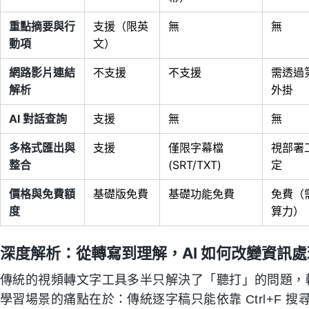
重點摘要與行
支援（限英
無
無
動項
文）
網路影片連結
不支援
不支援
需透過
解析
外掛
AI 對話查詢
支援
無
無
多格式匯出與
支援
僅限字幕檔
視部署
整合
(SRT/TXT)
定
價格與免費額
基礎版免費
基礎功能免費
免費（
度
算力）
深度解析：從轉寫到理解，AI 如何改變資訊
傳統的視頻轉文字工具多半只解決了「聽打」的問題，
學習場景的痛點在於：傳統逐字稿只能依靠 Ctrl+F 