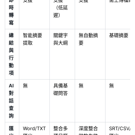
即
支援
支援
支援
需上傳檔案
時
（低延
轉
遲）
寫
總
智能摘要
關鍵字
無自動摘
基礎摘要
結
提取
與大綱
要
與
行
動
項
AI
無
具備基
無
無
對
礎問答
話
查
詢
匯
Word/TXT
整合多
深度整合
SRT/CSV/W