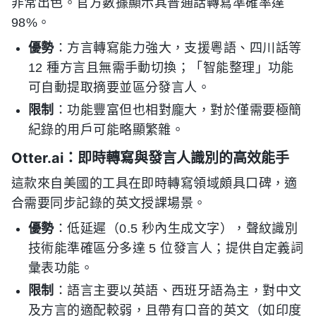
非常出色。官方數據顯示其普通話轉寫準確率達
98%。
優勢
：方言轉寫能力強大，支援粵語、四川話等
12 種方言且無需手動切換；「智能整理」功能
可自動提取摘要並區分發言人。
限制
：功能豐富但也相對龐大，對於僅需要極簡
紀錄的用戶可能略顯繁雜。
Otter.ai：即時轉寫與發言人識別的高效能手
這款來自美國的工具在即時轉寫領域頗具口碑，適
合需要同步記錄的英文授課場景。
優勢
：低延遲（0.5 秒內生成文字），聲紋識別
技術能準確區分多達 5 位發言人；提供自定義詞
彙表功能。
限制
：語言主要以英語、西班牙語為主，對中文
及方言的適配較弱，且帶有口音的英文（如印度