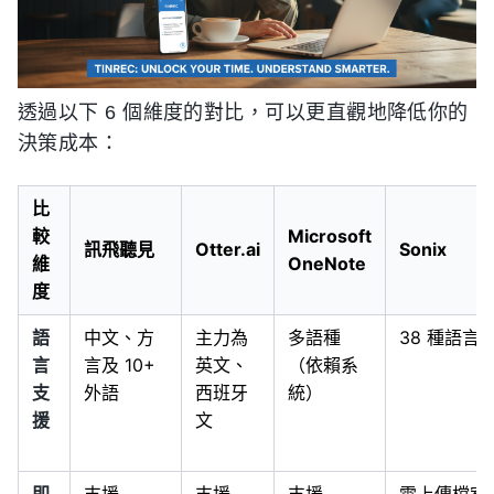
透過以下 6 個維度的對比，可以更直觀地降低你的
決策成本：
比
較
Microsoft
訊飛聽見
Otter.ai
Sonix
維
OneNote
度
語
中文、方
主力為
多語種
38 種語言
言
言及 10+
英文、
（依賴系
支
外語
西班牙
統）
援
文