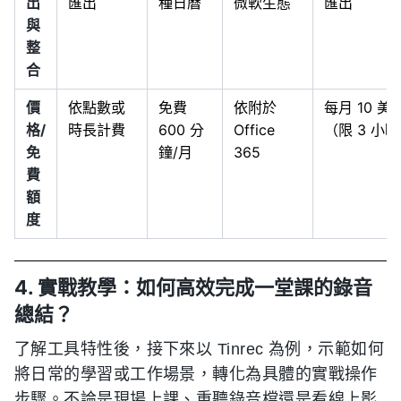
出
匯出
種日曆
微軟生態
匯出
與
整
合
價
依點數或
免費
依附於
每月 10 美
格/
時長計費
600 分
Office
（限 3 小
免
鐘/月
365
費
額
度
4. 實戰教學：如何高效完成一堂課的錄音
總結？
了解工具特性後，接下來以 Tinrec 為例，示範如何
將日常的學習或工作場景，轉化為具體的實戰操作
步驟。不論是現場上課、重聽錄音檔還是看線上影