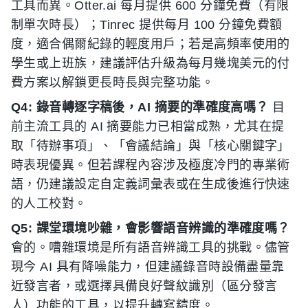
工具而異。Otter.ai 每月提供 600 分鐘免費（有限
制單次時長）；Tinrec 提供每月 100 分鐘免費額
度，適合偶爾紀錄的輕度用戶；若是高頻率使用的
學生或上班族，建議評估升級為每月幾塊美元的付
費方案以解鎖更長時長與完整功能。
Q4: 錄音轉逐字稿後，AI 摘要的準確度高嗎？
目
前主流工具的 AI 摘要能力已相當成熟，尤其在提
取「待辦事項」、「會議結論」與「核心關鍵字」
時表現優異。但若課程內容涉及極度冷門的專業術
語，仍建議設定自定義詞彙表或在生成後進行快速
的人工校對。
Q5: 課堂環境吵雜，會影響語音辨識的準確度嗎？
會的。嘈雜環境是所有語音辨識工具的挑戰。儘管
現今 AI 具有降噪能力，但建議錄音時設備盡量靠
近發言者，或選擇具備良好聲紋識別（區分發言
人）功能的工具，以提升轉寫精度。