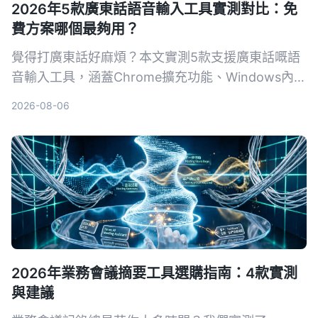
2026年5款廣東話語音輸入工具實測對比：免
費方案哪個最夠用？
覺得打廣東話好麻煩？本文實測5款支援廣東話嘅語
音輸入工具，涵蓋Chrome擴充功能、Windows內
建、Google Docs同Tinrec等，幫你揀出最適合嘅免
2026-08-06
費或付費方案。
2026年業務會議摘要工具選購指南：4款實測
與建議