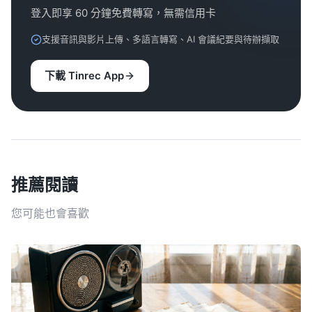
登入即享 60 分鐘免費轉寫，無需信用卡
支援音訊與影片上傳、多語言轉寫、AI 會議紀要與待辦擷取
下載 Tinrec App
推薦閱讀
您可能也會喜歡