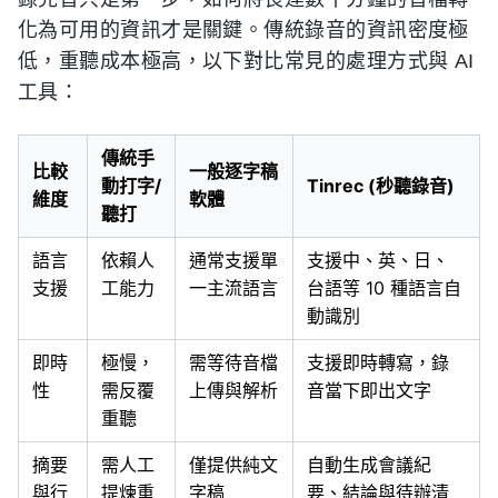
化為可用的資訊才是關鍵。傳統錄音的資訊密度極
低，重聽成本極高，以下對比常見的處理方式與 AI
工具：
傳統手
比較
一般逐字稿
動打字/
Tinrec (秒聽錄音)
維度
軟體
聽打
語言
依賴人
通常支援單
支援中、英、日、
支援
工能力
一主流語言
台語等 10 種語言自
動識別
即時
極慢，
需等待音檔
支援即時轉寫，錄
性
需反覆
上傳與解析
音當下即出文字
重聽
摘要
需人工
僅提供純文
自動生成會議紀
與行
提煉重
字稿
要、結論與待辦清