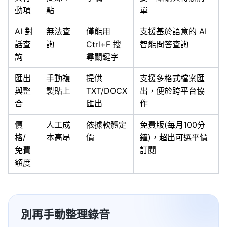
動項
點
單
AI 對
無法查
僅能用
支援基於語意的 AI
話查
詢
Ctrl+F 搜
智能問答查詢
詢
尋關鍵字
匯出
手動複
提供
支援多格式檔案匯
與整
製貼上
TXT/DOCX
出，便於跨平台協
合
匯出
作
價
人工成
依據軟體定
免費版(每月100分
格/
本高昂
價
鐘)，超出可選平價
免費
訂閱
額度
別再手動整理錄音