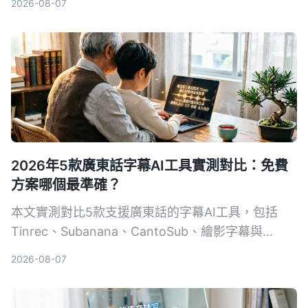
2026-08-07
片，連課堂錄音、訪談、線上課程都能一站轉成重點
筆記，免費額度對學生也夠用。
2026年5款廣東話字幕AI工具實測對比：免費
方案哪個最準確？
本文實測對比5款支援廣東話的字幕AI工具，包括
Tinrec、Subanana、CantoSub、繪影字幕與
WhisperDesktop，分析免費與付費方案、準確率與
2026-08-07
適用場景，幫助你快速挑選最適合的廣東話字幕生成
工具。