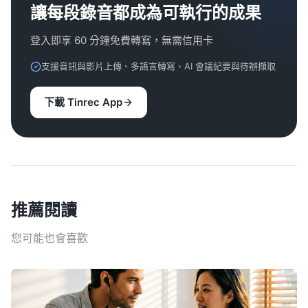
讓每段錄音都成為可執行的成果
登入即享 60 分鐘免費轉寫，無需信用卡
支援音訊與影片上傳、多語言轉寫、AI 會議紀要與待辦擷取
下載 Tinrec App
推薦閱讀
您可能也會喜歡