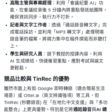
高階主管與專案經理
：利用「會議紀要 AI」功
能，在會議結束後 5 分鐘內將重點發送給團隊，
確保資訊同步，執行力不打折。
記者與文字工作者
：透過「通話錄音轉文字」完
成電話採訪，並利用「MP3 轉文字」處理現場
錄音筆的檔案，將精力集中在稿件撰寫而非聽打
上。
學生與研究人員
：錄下教授的授課內容，利用
AI 生成總結，快速複習重點，應對考試與論文
更輕鬆。
競品比較與 TinRec 的優勢
雖然市面上有如 Google 即時轉錄（適合簡易生活
場景）或 Otter.ai（英文辨識強項）等工具，但
TinRec (秒聽錄音) 在「在地化中文支援」與「多功
能整合」上更具優勢。特別是它將
通話錄音
與
AI 總