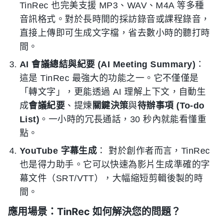
TinRec 也完美支援 MP3、WAV、M4A 等多種
音訊格式。對於長時間的採訪錄音或課程錄音，
直接上傳即可生成文字檔，省去數小時的聽打時
間。
AI 會議總結與紀要 (AI Meeting Summary)
：
這是 TinRec 最強大的功能之一。它不僅僅是
「轉文字」，更能透過 AI 理解上下文，自動生
成
會議紀要
、提煉
關鍵決策
與
待辦事項 (To-do
List)
。一小時的冗長通話，30 秒內就能看懂重
點。
YouTube 字幕生成
： 對於創作者而言，TinRec
也是得力助手。它可以快速為影片生成準確的字
幕文件（SRT/VTT），大幅縮短剪輯後製的時
間。
應用場景：TinRec 如何解決您的問題？