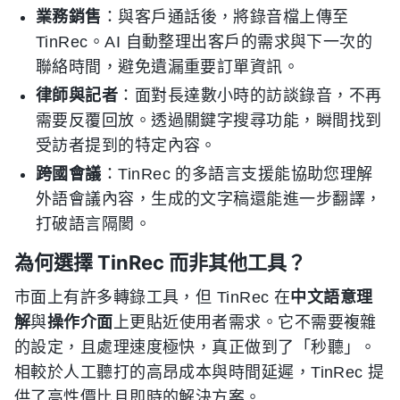
業務銷售
：與客戶通話後，將錄音檔上傳至
TinRec。AI 自動整理出客戶的需求與下一次的
聯絡時間，避免遺漏重要訂單資訊。
律師與記者
：面對長達數小時的訪談錄音，不再
需要反覆回放。透過關鍵字搜尋功能，瞬間找到
受訪者提到的特定內容。
跨國會議
：TinRec 的多語言支援能協助您理解
外語會議內容，生成的文字稿還能進一步翻譯，
打破語言隔閡。
為何選擇 TinRec 而非其他工具？
市面上有許多轉錄工具，但 TinRec 在
中文語意理
解
與
操作介面
上更貼近使用者需求。它不需要複雜
的設定，且處理速度極快，真正做到了「秒聽」。
相較於人工聽打的高昂成本與時間延遲，TinRec 提
供了高性價比且即時的解決方案。