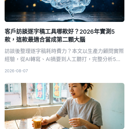
客戶訪談逐字稿工具哪款好？2026年實測5
款，這款最適合當成第二顆大腦
訪談後整理逐字稿耗時費力？本文以生產力顧問實際
經驗，從AI轉寫、AI摘要到人工聽打，完整分析5種
方案。其中Tinrec不只轉文字，更能幫你提煉重點、
2026-08-07
建立可搜尋的訪談資料庫，是深度整理客戶訪談的首
選。