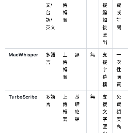
文/
傳
援
費
台
轉
編
或
語/
寫
輯
訂
英文
後
閱
匯
出
MacWhisper
多語
上
無
無
支
一
言
傳
援
次
轉
字
性
寫
幕
購
檔
買
TurboScribe
多語
上
基
無
支
免
言
傳
礎
援
費
轉
總
文
額
寫
結
字
度
匯
高