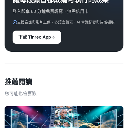
登入即享 60 分鐘免費轉寫，無需信用卡
支援音訊與影片上傳、多語言轉寫、AI 會議紀要與待辦擷取
下載 Tinrec App
推薦閱讀
您可能也會喜歡