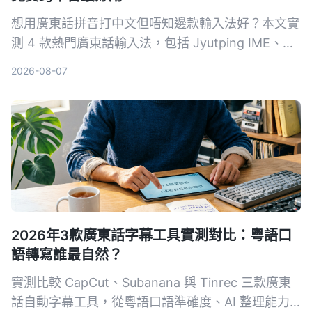
想用廣東話拼音打中文但唔知邊款輸入法好？本文實
測 4 款熱門廣東話輸入法，包括 Jyutping IME、網
上廣東話輸入法、CantoKey 與 iOS 內建，從平台支
2026-08-07
援、粵拼方案、反查功能等多角度比較，幫你揀出最
適合嘅免費工具。
2026年3款廣東話字幕工具實測對比：粵語口
語轉寫誰最自然？
實測比較 CapCut、Subanana 與 Tinrec 三款廣東
話自動字幕工具，從粵語口語準確度、AI 整理能力