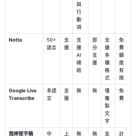
與
行
動
項
Notta
50+
支
支
部
支
免
語言
援
援
分
援
費
AI
支
多
額
總
援
種
度
結
格
有
式
限
Google Live
多語
支
無
無
僅
免
Transcribe
言
援
複
費
製
文
字
雅婷逐字稿
中
上
無
無
支
計