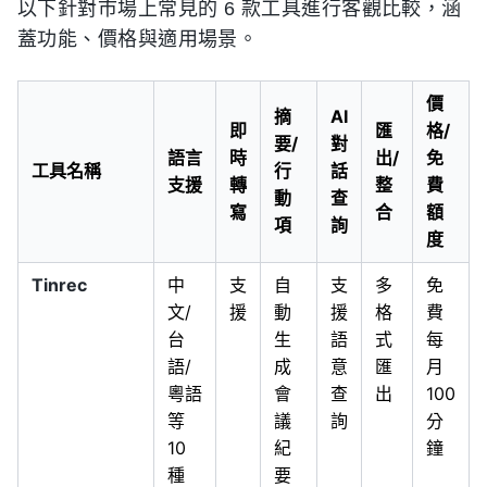
以下針對市場上常見的 6 款工具進行客觀比較，涵
蓋功能、價格與適用場景。
價
摘
AI
即
匯
格/
要/
對
語言
時
出/
免
工具名稱
行
話
支援
轉
整
費
動
查
寫
合
額
項
詢
度
Tinrec
中
支
自
支
多
免
文/
援
動
援
格
費
台
生
語
式
每
語/
成
意
匯
月
粵語
會
查
出
100
等
議
詢
分
10
紀
鐘
種
要