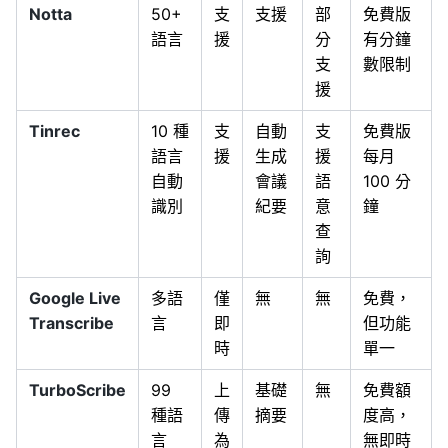
Notta
50+
支
支援
部
免費版
語言
援
分
有分鐘
支
數限制
援
Tinrec
10 種
支
自動
支
免費版
語言
援
生成
援
每月
自動
會議
語
100 分
識別
紀要
意
鐘
查
詢
Google Live
多語
僅
無
無
免費，
Transcribe
言
即
但功能
時
單一
TurboScribe
99
上
基礎
無
免費額
種語
傳
摘要
度高，
言
為
無即時