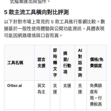
式檔案匯出與協作。
5 款主流工具橫向對比評測
以下針對市場上常見的 5 款工具進行客觀比較。數
據基於一般性使用體驗與公開功能資訊，具體表現
可能因網路環境與口音而異。
即
AI
摘
時
對
語言
要/
價格/免
工具名稱
轉
話
支援
行動
費額度
文
查
項
字
詢
Otter.ai
英文
支
支援
支
免費額
為主
援
援
度有
限，付
費較高