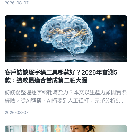
2026-08-07
客戶訪談逐字稿工具哪款好？2026年實測5
款，這款最適合當成第二顆大腦
訪談後整理逐字稿耗時費力？本文以生產力顧問實際
經驗，從AI轉寫、AI摘要到人工聽打，完整分析5種
方案。其中Tinrec不只轉文字，更能幫你提煉重點、
2026-08-07
建立可搜尋的訪談資料庫，是深度整理客戶訪談的首
選。