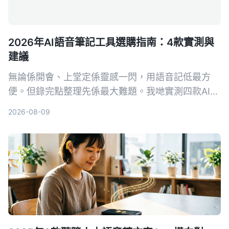
2026年AI語音筆記工具選購指南：4款實測與
建議
無論係開會、上堂定係靈感一閃，用語音記低最方
便。但錄完點整理先係最大難題。我哋實測四款AI語
音筆記工具，發現Tinrec（秒聽錄音）喺多來源輸入
2026-08-09
同AI問答方面最搶眼，幫你將錄音真正變成可行動嘅
知識。