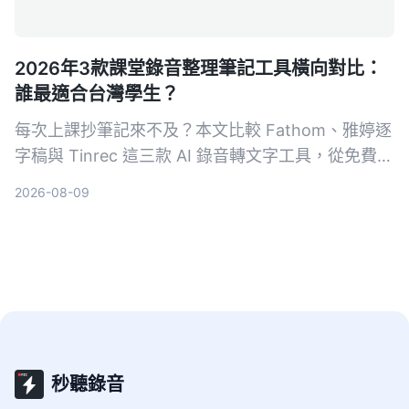
2026年3款課堂錄音整理筆記工具橫向對比：
誰最適合台灣學生？
每次上課抄筆記來不及？本文比較 Fathom、雅婷逐
字稿與 Tinrec 這三款 AI 錄音轉文字工具，從免費額
度、中文辨識、AI 摘要功能到跨平台支援，幫你找
2026-08-09
到最適合整理課堂錄音的高效筆記助手。
秒聽錄音