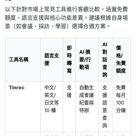
以下針對市場上常見工具進行客觀比較，涵蓋免費
額度、語言支援與核心功能差異。建議根據自身場
景（如會議、採訪、學習）選擇合適方案。
AI
即
價
AI 摘
對
語言支
時
格/
工具名稱
要/行
話
援
轉
免費
動項
查
寫
額度
詢
Tinrec
中文/
支
自動生
支
免費
英文/
援
成會議
援
每月
日文等
紀要與
語
100
10 種
待辦
意
分鐘
查
詢