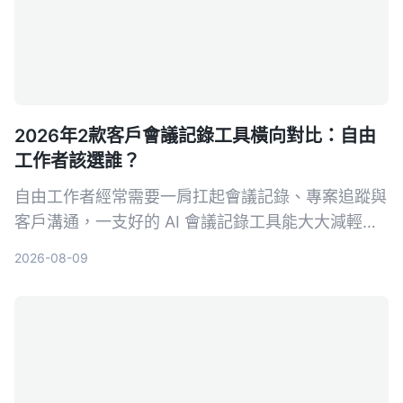
2026年2款客戶會議記錄工具橫向對比：自由
工作者該選誰？
自由工作者經常需要一肩扛起會議記錄、專案追蹤與
客戶溝通，一支好的 AI 會議記錄工具能大大減輕負
擔。本文從多來源輸入、中文支援、AI 整理能力、
2026-08-09
價格方案與跨平台體驗五大維度，深度比較 Tinrec
與 Otter.ai，幫助你找到最適合接案者的會議記錄幫
手。