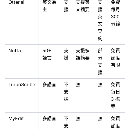
Otter.ai
英文為
支
支援英
支
免費
主
援
文摘要
援
每月
英
300
文
分鐘
查
詢
Notta
50+
支
支援多
部
免費
語言
援
語摘要
分
額度
支
有限
援
TurboScribe
多語言
不
無
無
免費
支
每日
援
3 檔
案
MyEdit
多語言
不
無
無
免費
支
額度