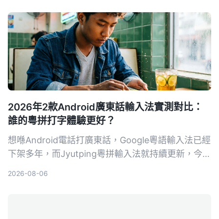
2026年2款Android廣東話輸入法實測對比：
誰的粵拼打字體驗更好？
想喺Android電話打廣東話，Google粵語輸入法已經
下架多年，而Jyutping粵拼輸入法就持續更新，今次
實測比較兩款輸入法喺安裝、打字準確度、功能彈性
2026-08-06
同相容性嘅表現，幫你揀出最適合嘅方案。