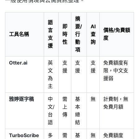
一般使用情境與公開資訊整理。
摘
語
即
要/
AI
言
價格/免費額
工具名稱
時
行
查
支
度
性
動
詢
援
項
Otter.ai
英
支
支
支
免費額度有
文
援
援
援
限，中文支
為
援弱
主
雅婷逐字稿
中
需
基
無
計費制，無
文/
上
本
免費月額
台
傳
總
語
結
TurboScribe
多
需
基
無
免費額度