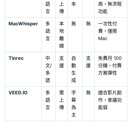
語
上
本
高，無流程
言
傳
功能
MacWhisper
多
本
無
無
一次性付
語
地
費，僅限
言
離
Mac
線
Tinrec
中
支
自
支
免費月 100
文/
援
動
援
分鐘，付費
多
生
方案彈性
語
成
VEED.IO
多
需
字
無
適合影片創
語
上
幕
作，會議功
言
傳
為
能弱
主