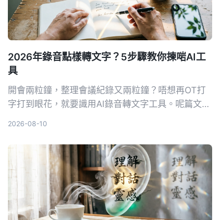
2026年錄音點樣轉文字？5步驟教你揀啱AI工
具
開會兩粒鐘，整理會議紀錄又兩粒鐘？唔想再OT打
字打到眼花，就要識用AI錄音轉文字工具。呢篇文章
實測多款熱門App，重點推介支援粵語同多平台嘅
2026-08-10
Tinrec（秒听录音），跟住5個步驟，幫你揀啱最啱
用嘅工具，仲有避坑貼士，從此會議紀錄零煩惱。