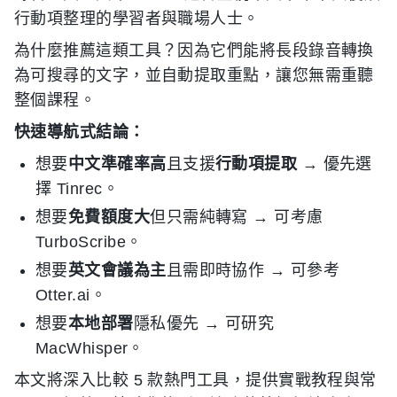
行動項整理的學習者與職場人士。
為什麼推薦這類工具？因為它們能將長段錄音轉換
為可搜尋的文字，並自動提取重點，讓您無需重聽
整個課程。
快速導航式結論：
想要
中文準確率高
且支援
行動項提取
→ 優先選
擇 Tinrec。
想要
免費額度大
但只需純轉寫 → 可考慮
TurboScribe。
想要
英文會議為主
且需即時協作 → 可參考
Otter.ai。
想要
本地部署
隱私優先 → 可研究
MacWhisper。
本文將深入比較 5 款熱門工具，提供實戰教程與常