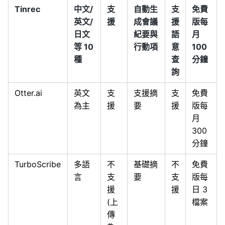
Tinrec
中文/
支
自動生
支
免費
英文/
援
成會議
援
版每
日文
紀要與
語
月
等 10
行動項
意
100
種
查
分鐘
詢
Otter.ai
英文
支
支援摘
支
免費
為主
援
要
援
版每
月
300
分鐘
TurboScribe
多語
不
基礎摘
不
免費
言
支
要
支
版每
援
援
日 3
(上
檔案
傳