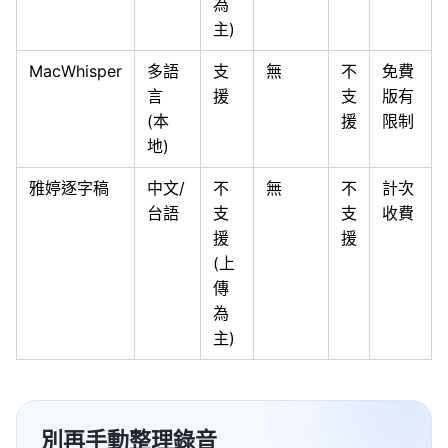
為
主)
MacWhisper
多語
支
無
不
免費
言
援
支
版有
(本
援
限制
地)
雅婷逐字稿
中文/
不
無
不
計次
台語
支
支
收費
援
援
(上
傳
為
主)
別再手動整理錄音