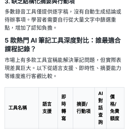
3. 缺乏結構化摘要與行動項
多數錄音工具僅提供逐字稿，沒有自動生成結論或
待辦事項。學習者需要自行從大量文字中篩選重
點，增加了認知負擔。
5 款熱門 AI 筆記工具深度對比：誰最適合
課程記錄？
市場上有多款工具宣稱能解決筆記問題，但實際表
現差異巨大。以下從語言支援、即時性、摘要能力
等維度進行客觀比較。
AI
即
價
對
語言
時
摘要/
格/
工具名稱
話
支援
轉
行動項
免費
查
寫
額度
詢