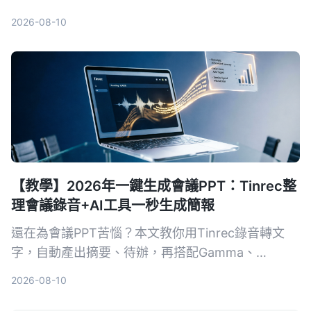
動摘要與待辦提取，以Tinrec為例，教你5步驟打造
2026-08-10
高效會議記錄系統，適合上班族、專案經理與自由工
作者。
【教學】2026年一鍵生成會議PPT：Tinrec整
理會議錄音+AI工具一秒生成簡報
還在為會議PPT苦惱？本文教你用Tinrec錄音轉文
字，自動產出摘要、待辦，再搭配Gamma、
GenApe等AI簡報工具一鍵生成PPT，完整流程省下
2026-08-10
80%時間。