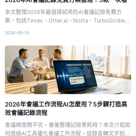
2026年AI會議記錄免費方案整理：5款一次看
本文整理2026年最值得試用的AI會議記錄免費方
案，包括Tinrec、Otter.ai、Notta、TurboScribe和
Granola，從即時錄音、雙語轉寫、會議機器人到AI
2026-08-10
筆記，幫你找到最適合的免費工具，提升會議效率。
2026年會議工作流程AI怎麼用？5步驟打造高
效會議記錄流程
會議總是開不完，會後整理記錄更耗時？本文介紹如
何透過AI工具優化會議工作流程，從錄音轉文字到自