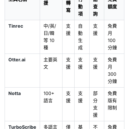
援
轉
動
查
額度
寫
項
詢
Tinrec
中/英/
支
自
支
免費
日/韓
援
動
援
月
等 10
生
100
種
成
分鐘
Otter.ai
主要英
支
支
支
免費
文
援
援
援
月
300
分鐘
Notta
100+
支
支
部
免費
語言
援
援
分
版有
支
限制
援
TurboScribe
多語言
僅
基
不
免費