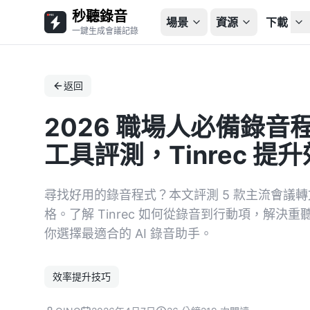
秒聽錄音
場景
資源
下載
一鍵生成會議記錄
返回
2026 職場人必備錄音
工具評測，Tinrec 提
尋找好用的錄音程式？本文評測 5 款主流會議
格。了解 Tinrec 如何從錄音到行動項，解
你選擇最適合的 AI 錄音助手。
效率提升技巧