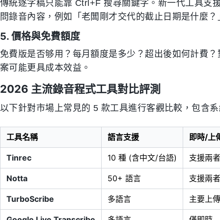
傳統逐字稿只能靠 Ctrl+F 搜尋關鍵字。新一代工具支
問錄音內容，例如「老闆剛才交代的截止日期是什麼？
5. 價格與免費額度
免費版是否够用？每月額度是多少？超出後如何計費？
案可能更具成本效益。
2026 主流錄音程式工具對比評測
以下針對市場上常見的 5 款工具進行客觀比較，包含系統
工具名稱
語言支援
即時/上
Tinrec
10 種 (含中文/台語)
支援兩
Notta
50+ 語言
支援兩
TurboScribe
多語言
主要上
Google Live Transcribe
多語言
僅即時