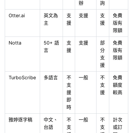
辦
詢
Otter.ai
英文為
支
支援
支
免費
主
援
援
版有
限額
Notta
50+ 語
支
支援
部
免費
言
援
分
版有
支
限額
援
TurboScribe
多語言
不
一般
不
免費
支
支
額度
援
援
較高
即
時
雅婷逐字稿
中文、
不
一般
不
計次
台語
支
支
或訂