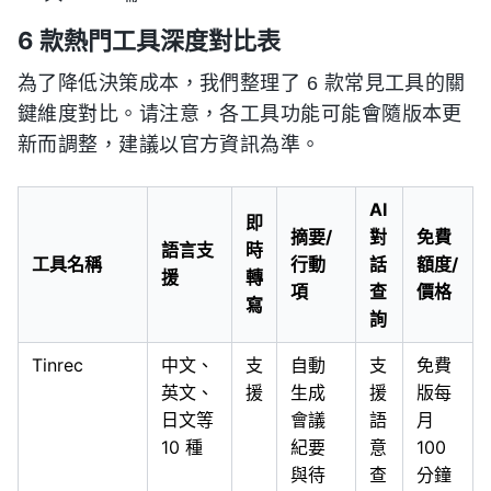
6 款熱門工具深度對比表
為了降低決策成本，我們整理了 6 款常見工具的關
鍵維度對比。请注意，各工具功能可能會隨版本更
新而調整，建議以官方資訊為準。
AI
即
摘要/
對
免費
語言支
時
工具名稱
行動
話
額度/
援
轉
項
查
價格
寫
詢
Tinrec
中文、
支
自動
支
免費
英文、
援
生成
援
版每
日文等
會議
語
月
10 種
紀要
意
100
與待
查
分鐘