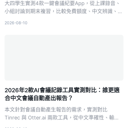
大四學生實測4款一鍵會議紀要App，從上課錄音、
小組討論到期末複習，比較免費額度、中文辨識、AI
摘要與跨平台表現。結果Tinrec成為首選，不只轉文
2026-08-10
字，還能用AI直接問重點。
2026年2款AI會議記錄工具實測對比：誰更適
合中文會議自動產出報告？
本文針對會議自動產生報告的需求，實測對比
Tinrec 與 Otter.ai 兩款工具，從中文準確性、輸入
來源多樣性、會後整理、導出彈性與 AI 問答五個維