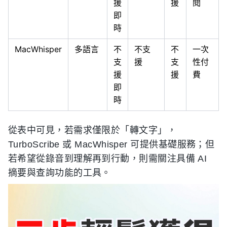
援
援
閱
即
時
MacWhisper
多語言
不
不支
不
一次
支
援
支
性付
援
援
費
即
時
從表中可見，若需求僅限於「轉文字」，
TurboScribe 或 MacWhisper 可提供基礎服務；但
若希望從錄音到理解再到行動，則需關注具備 AI
摘要與查詢功能的工具。