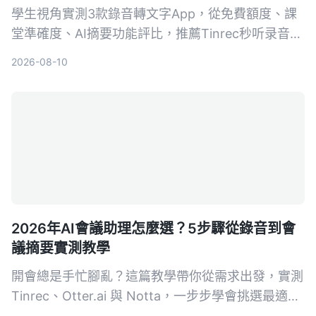
學生視角實測3款錄音轉文字App，從免費額度、課
堂準確度、AI摘要功能評比，推薦Tinrec秒听录音，
免費版就夠用，付費也親民。
2026-08-10
2026年AI會議助理怎麼選？5步驟從錄音到會
議摘要實測教學
開會總是手忙腳亂？這篇教學帶你從需求出發，實測
Tinrec、Otter.ai 與 Notta，一步步學會挑選最適合
的 AI 會議助理，自動轉寫、摘要、待辦一次搞定。