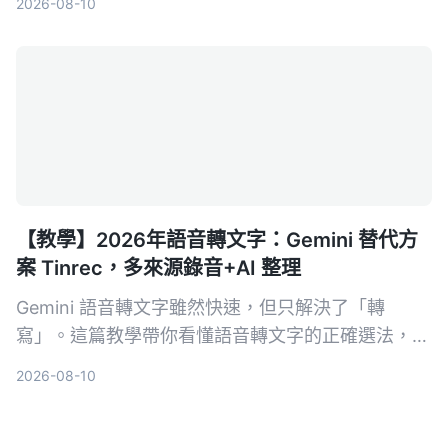
2026-08-10
度深度分析，幫助需要採購決策的主管快速判斷哪款
最適合中文會議場景。
【教學】2026年語音轉文字：Gemini 替代方
案 Tinrec，多來源錄音+AI 整理
Gemini 語音轉文字雖然快速，但只解決了「轉
寫」。這篇教學帶你看懂語音轉文字的正確選法，並
以 Tinrec 為例，示範如何把會議、課程、訪談與網
2026-08-10
路影片變成可搜尋、可問答、可整理的行動知識。